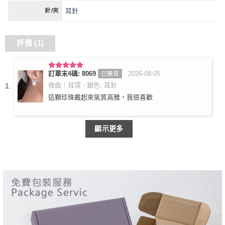
耳針
針/夾
評價 (1)
訂單末4碼: 8069
2026-08-05
已購買
評分
5
滿
分 5
夜曲｜耳環 - 銀色, 耳針
這顆珍珠戴起來氣質高雅，我很喜歡
顯示更多