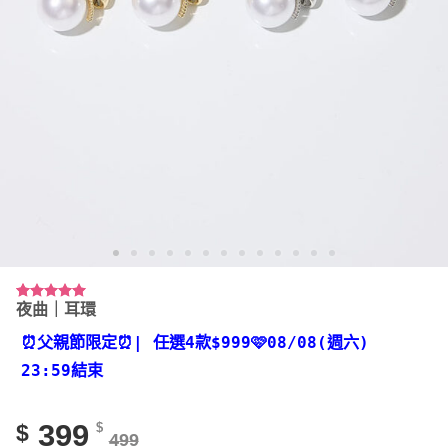
夜曲｜耳環
評分
1
5.00
/ 5，已有
位顧客進行
⏰父親節限定⏰
| 任選4款
$999🩷08/08(週六)
評分
23:59結束
399
$
$
499