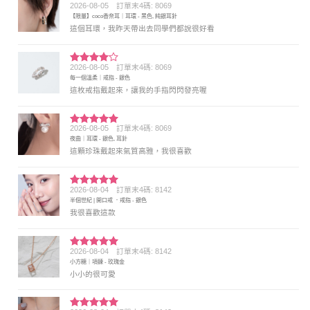
2026-08-05
訂單末4碼: 8069
評分
5
滿
【限量】coco香奈耳｜耳環 - 黑色, 純銀耳針
分 5
這個耳環，我昨天帶出去同學們都說很好看
2026-08-05
訂單末4碼: 8069
評分
4
每一個溫柔｜戒指 - 銀色
滿分 5
這枚戒指戴起來，讓我的手指閃閃發亮喔
2026-08-05
訂單末4碼: 8069
評分
5
滿
夜曲｜耳環 - 銀色, 耳針
分 5
這顆珍珠戴起來氣質高雅，我很喜歡
2026-08-04
訂單末4碼: 8142
評分
5
滿
半個世紀 | 開口戒 ．戒指 - 銀色
分 5
我很喜歡這款
2026-08-04
訂單末4碼: 8142
評分
5
滿
小方糖｜項鍊 - 玫瑰金
分 5
小小的很可愛