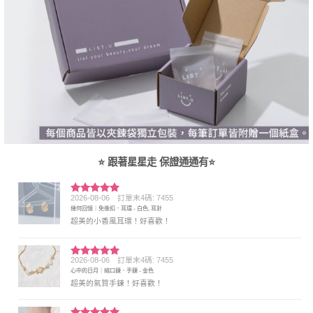
⭐ 跟著星星走 保證通通有⭐
2026-08-06
訂單末4碼: 7455
評分
5
滿
幾何回憶｜免後扣．耳環 - 白色, 耳針
分 5
超美的小香風耳環！好喜歡！
2026-08-06
訂單末4碼: 7455
評分
5
滿
心中的日月｜縮口鍊．手鍊 - 金色
分 5
超美的氣質手鍊！好喜歡！