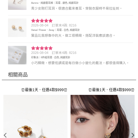
Aurora．純銀養耳棒｜耳環 - 銀色, 純銀耳針
分 5
青少女剛打耳洞，很適合戴來養耳，穿脫衣服時不易拉扯到。
2026-08-04
訂單末4碼: 8216
評分
5
滿
Venus' Flower．2way｜耳環 - 白色, 純銀耳針
分 5
實品比我想像中的大，做工很精緻，搭配洋裝應該適合。
2026-08-04
訂單末4碼: 8216
評分
5
滿
印象派｜6件組耳環 - 白色, 純銀耳針
分 5
小巧精緻，想要低調或是每日做小小變化的戴法，都很值得購入。
相關商品
⏰
⏰最後1天．任選4款$999⏰
⏰最後1天．任選4款$999⏰