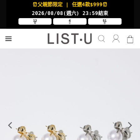
Skip
⏰父親節限定
| 任選4款
$999⏰
to
2026/08/08(週六
) 23:59結束
content
12
4
50
時
分
秒