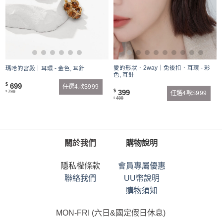
愛的形狀．2way｜免後扣．耳環 - 彩
瑪哈的宮殿｜耳環 - 金色, 耳針
色, 耳針
699
$
任選4款$999
399
$
799
任選4款$999
$
499
$
關於我們
購物說明
隱私權條款
會員專屬優惠
聯絡我們
UU幣說明
購物須知
MON-FRI (六日&國定假日休息)