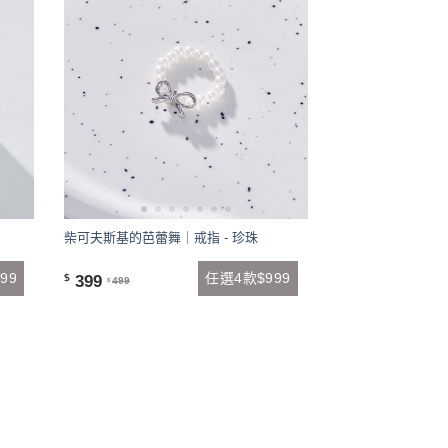
柴可夫斯基的芭蕾舞｜戒指 - 珍珠
99
任選4款$999
399
$
499
$