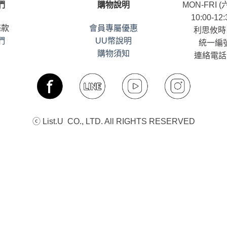
們
購物說明
MON-FRI
10:00-12:
條款
會員專屬優惠
利思攸時
們
UU幣說明
統一編號
購物須知
連絡電話：
ⓒ List.U CO., LTD. All RIGHTS RESERVED