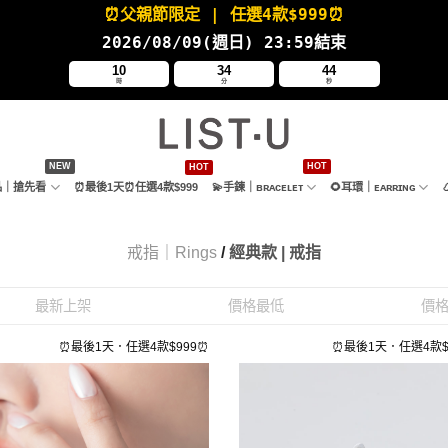
⏰父親節限定
| 任選4款
$999⏰
2026/08/09(週日
) 23:59結束
10
34
43
時
分
秒
新品｜搶先看
⏰最後1天⏰任選4款$999
💫手鍊｜ʙʀᴀᴄᴇʟᴇᴛ
🌻耳環｜ᴇᴀʀʀɪɴɢ
戒指｜Rings
/
經典款 | 戒指
最新上架
價格最低
價
⏰最後1天．任選4款$999⏰
⏰最後1天．任選4款$