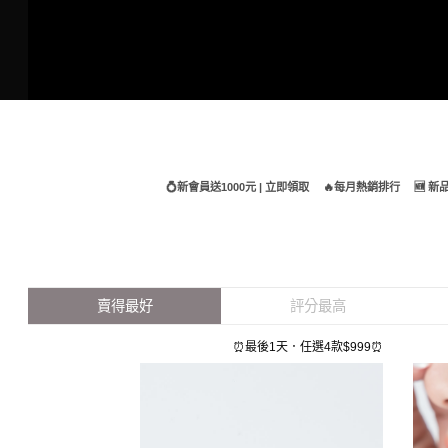
Skip
to
content
💍新會員送1000元 | 立即領取
🔥每月熱銷排行
🆕 
賣得最好
評分最高
⏰最後1天．任選4款$999⏰