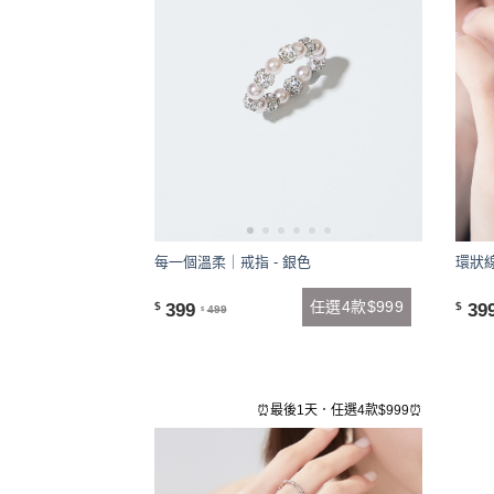
每一個溫柔｜戒指 - 銀色
環狀線
任選4款$999
399
39
$
$
499
$
⏰最後1天．任選4款$999⏰