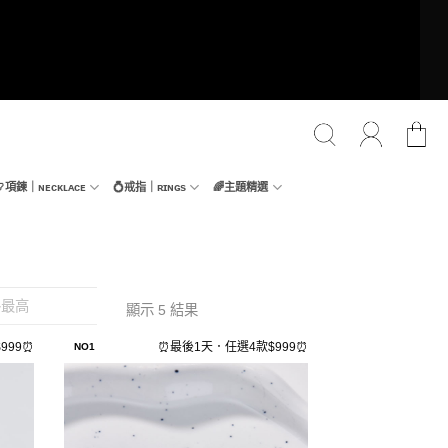
📿項鍊｜ɴᴇᴄᴋʟᴀᴄᴇ
💍戒指｜ʀɪɴɢs
🌈主題精選
格最高
顯示 5 結果
999⏰
⏰最後1天．任選4款$999⏰
NO1