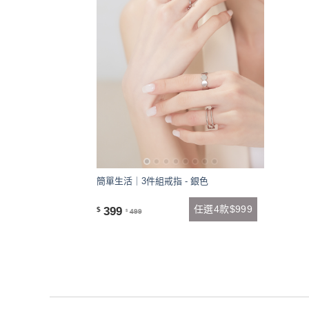
簡單生活｜3件組戒指 - 銀色
任選4款$999
399
$
499
$