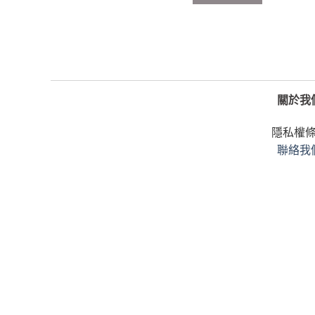
關於我
隱私權
聯絡我