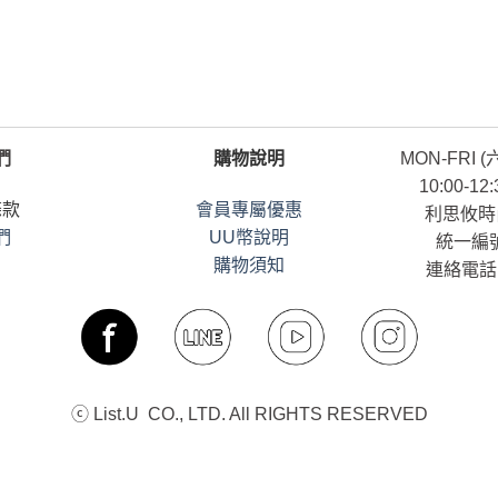
們
購物說明
MON-FRI
10:00-12:
條款
會員專屬優惠
利思攸時
們
UU幣說明
統一編號
購物須知
連絡電話：
ⓒ List.U CO., LTD. All RIGHTS RESERVED