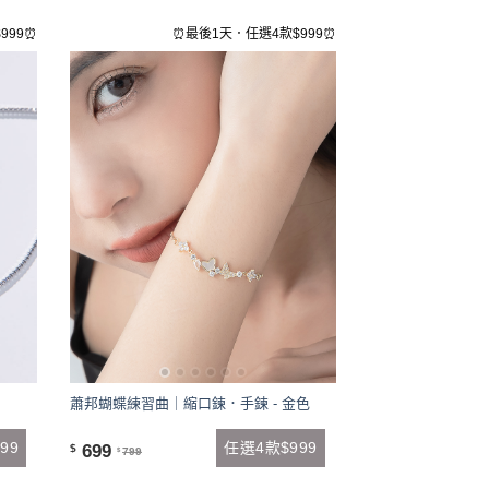
999⏰
⏰最後1天．任選4款$999⏰
蕭邦蝴蝶練習曲｜縮口鍊．手鍊 - 金色
99
任選4款$999
699
$
799
$