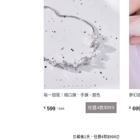
每一個我｜縮口鍊．手鍊 - 銀色
夢幻遊
任選4款$999
599
69
$
$
699
$
⏰最後1天．任選4款$999⏰