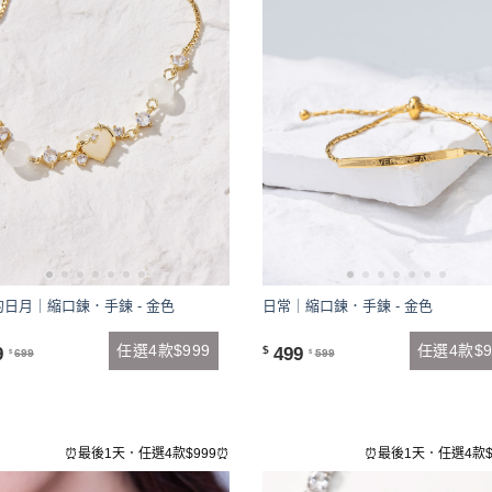
日月｜縮口鍊．手鍊 - 金色
日常｜縮口鍊．手鍊 - 金色
任選4款$999
任選4款$9
9
499
$
699
599
$
$
⏰最後1天．任選4款$999⏰
⏰最後1天．任選4款$