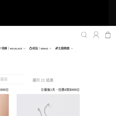
📿項鍊｜ɴᴇᴄᴋʟᴀᴄᴇ
💍戒指｜ʀɪɴɢs
🌈主題精選
格最高
顯示 21 結果
999⏰
⏰最後1天．任選4款$999⏰