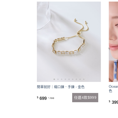
Ocea
簡單就好｜縮口鍊．手鍊 - 金色
色
任選4款$999
699
$
799
$
39
$