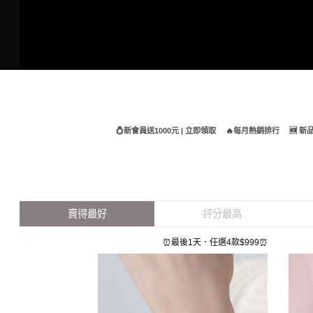
Skip
to
content
💍新會員送1000元 | 立即領取
🔥每月熱銷排行
🆕 
賣得最好
評分最高
⏰最後1天．任選4款$999⏰