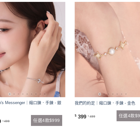
n's Messenger｜縮口鍊．手鍊 - 銀
我們的約定｜縮口鍊．手鍊 - 金色
任選4款$9
399
$
499
$
任選4款$999
9
499
$