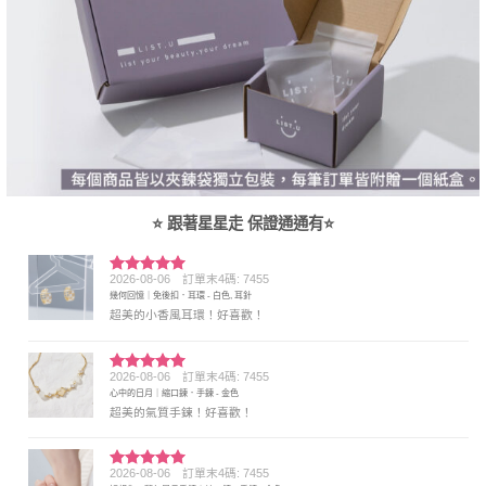
⭐ 跟著星星走 保證通通有⭐
2026-08-06
訂單末4碼: 7455
評分
5
滿
幾何回憶｜免後扣．耳環 - 白色, 耳針
分 5
超美的小香風耳環！好喜歡！
2026-08-06
訂單末4碼: 7455
評分
5
滿
心中的日月｜縮口鍊．手鍊 - 金色
分 5
超美的氣質手鍊！好喜歡！
2026-08-06
訂單末4碼: 7455
評分
5
滿