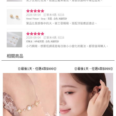
青少女剛打耳洞，很適合戴來養耳，穿脫衣服時不易拉扯到。
2026-08-04
訂單末4碼: 8216
評分
5
滿
Venus' Flower．2way｜耳環 - 白色, 純銀耳針
分 5
實品比我想像中的大，做工很精緻，搭配洋裝應該適合。
2026-08-04
訂單末4碼: 8216
評分
5
滿
印象派｜6件組耳環 - 白色, 純銀耳針
分 5
小巧精緻，想要低調或是每日做小小變化的戴法，都很值得購入。
相關商品
⏰
⏰最後1天．任選4款$999⏰
⏰最後1天．任選4款$999⏰