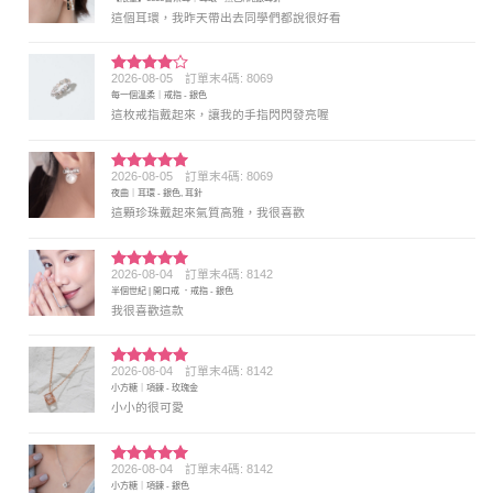
分 5
這個耳環，我昨天帶出去同學們都說很好看
2026-08-05
訂單末4碼: 8069
評分
4
每一個溫柔｜戒指 - 銀色
滿分 5
這枚戒指戴起來，讓我的手指閃閃發亮喔
2026-08-05
訂單末4碼: 8069
評分
5
滿
夜曲｜耳環 - 銀色, 耳針
分 5
這顆珍珠戴起來氣質高雅，我很喜歡
2026-08-04
訂單末4碼: 8142
評分
5
滿
半個世紀 | 開口戒 ．戒指 - 銀色
分 5
我很喜歡這款
2026-08-04
訂單末4碼: 8142
評分
5
滿
小方糖｜項鍊 - 玫瑰金
分 5
小小的很可愛
2026-08-04
訂單末4碼: 8142
評分
5
滿
小方糖｜項鍊 - 銀色
分 5