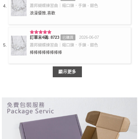
分 5
蕭邦蝴蝶練習曲｜縮口鍊．手鍊 - 銀色
浪漫優雅,喜歡
訂單末4碼: 8723
2026-06-07
已購買
評分
5
滿
分 5
蕭邦蝴蝶練習曲｜縮口鍊．手鍊 - 銀色
棒棒棒棒棒棒棒棒
顯示更多