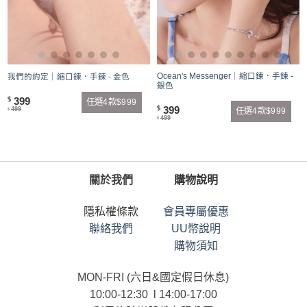
Ocean's Messenger｜縮口鍊．手鍊 -
我們的約定｜縮口鍊．手鍊 - 金色
銀色
399
$
任選4款$999
399
$
499
任選4款$999
$
499
$
關於我們
購物說明
隱私權條款
會員專屬優惠
聯絡我們
UU幣說明
購物須知
MON-FRI (六日&國定假日休息)
10:00-12:30 l 14:00-17:00