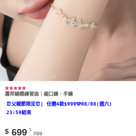
蕭邦蝴蝶練習曲｜縮口鍊．手鍊
評分
50
4.94
/ 5，已有
位顧客進
⏰父親節限定⏰
| 任選4款
$999🩷08/08(週六)
行評分
23:59結束
699
$
$
799