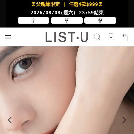
Skip
⏰父親節限定
| 任選4款
$999⏰
to
2026/08/08(週六
) 23:59結束
content
9
37
53
時
分
秒