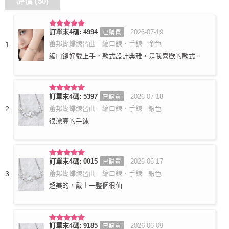
評價 (50)
訂單末4碼: 4994
2026-07-19
已購買
評分
5
滿
分 5
蕭邦蝴蝶練習曲｜縮口鍊．手鍊 - 金色
縮口鏈好戴上手，款式設計典雅，是我喜歡的款式。
訂單末4碼: 5397
2026-07-18
已購買
評分
5
滿
分 5
蕭邦蝴蝶練習曲｜縮口鍊．手鍊 - 銀色
很漂亮的手鍊
訂單末4碼: 0015
2026-06-17
已購買
評分
5
滿
分 5
蕭邦蝴蝶練習曲｜縮口鍊．手鍊 - 銀色
超美的，戴上一整個很仙
訂單末4碼: 9185
2026-06-09
已購買
評分
5
滿