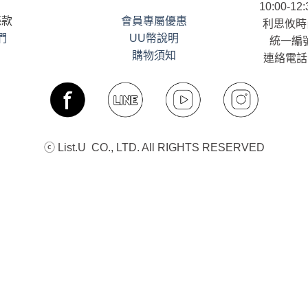
10:00-12:
條款
會員專屬優惠
利思攸時
們
UU幣說明
統一編號
購物須知
連絡電話：
ⓒ List.U CO., LTD. All RIGHTS RESERVED