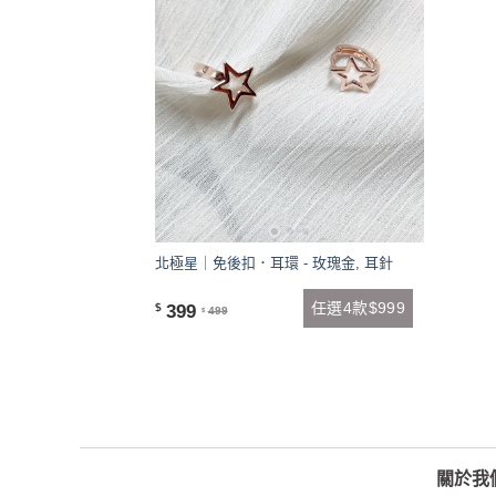
北極星｜免後扣．耳環 - 玫瑰金, 耳針
任選4款$999
399
$
499
$
關於我