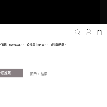
📿項鍊｜ɴᴇᴄᴋʟᴀᴄᴇ
💍戒指｜ʀɪɴɢs
🌈主題精選
分類推薦
顯示 1 結果