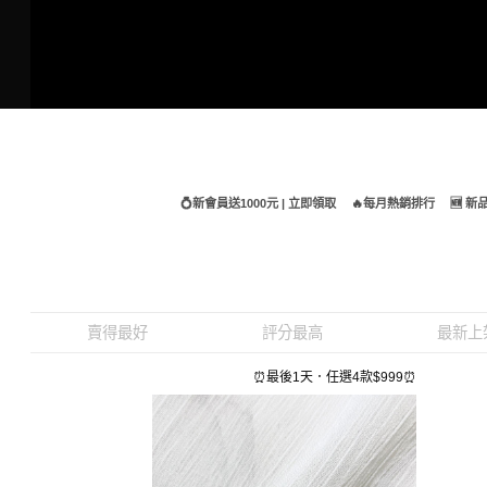
Skip
to
content
💍新會員送1000元 | 立即領取
🔥每月熱銷排行
🆕 
賣得最好
評分最高
最新上
⏰最後1天．任選4款$999⏰