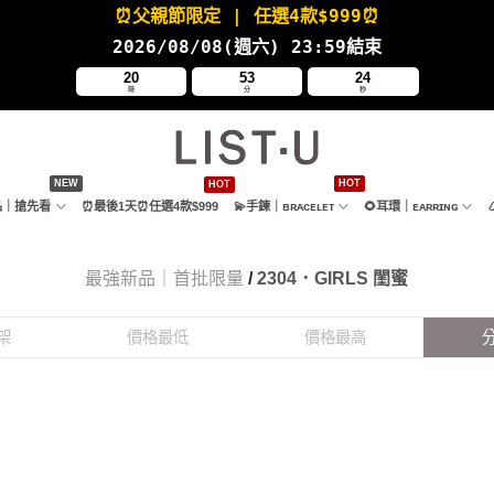
⏰父親節限定
| 任選4款
$999⏰
2026/08/08(週六
) 23:59結束
20
53
23
時
分
秒
新品｜搶先看
⏰最後1天⏰任選4款$999
💫手鍊｜ʙʀᴀᴄᴇʟᴇᴛ
🌻耳環｜ᴇᴀʀʀɪɴɢ
最強新品｜首批限量
/
2304．GIRLS 閨蜜
架
價格最低
價格最高