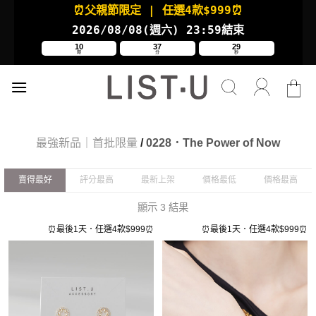
Skip
⏰父親節限定
| 任選4款
$999⏰
to
2026/08/08(週六
) 23:59結束
content
10
37
28
時
分
秒
最強新品｜首批限量
/
0228．The Power of Now
賣得最好
評分最高
最新上架
價格最低
價格最高
顯示 3 結果
⏰最後1天．任選4款$999⏰
⏰最後1天．任選4款$999⏰