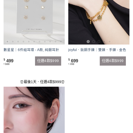
數星星｜6件組耳環 - A款, 純銀耳針
joyful．鈦鋼手鍊｜雙鍊．手鍊 - 金色
499
699
$
$
任選4款$999
任選4款$999
599
799
$
$
⏰最後1天．任選4款$999⏰