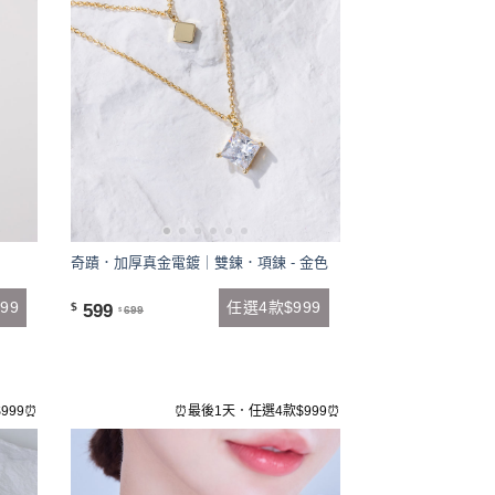
奇蹟．加厚真金電鍍｜雙鍊．項鍊 - 金色
99
任選4款$999
599
$
699
$
999⏰
⏰最後1天．任選4款$999⏰