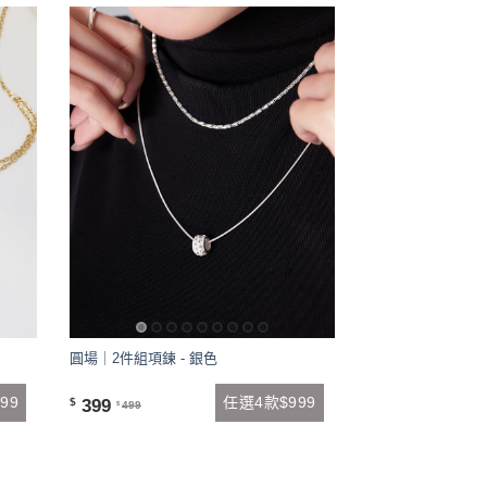
圓場｜2件組項鍊 - 銀色
99
任選4款$999
399
$
499
$