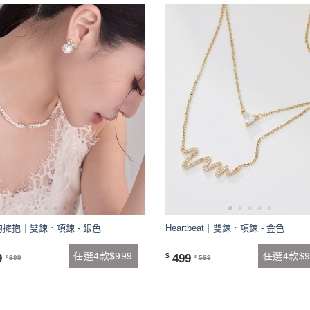
擁抱｜雙鍊．項鍊 - 銀色
Heartbeat｜雙鍊．項鍊 - 金色
任選4款$999
任選4款$9
9
499
$
699
599
$
$