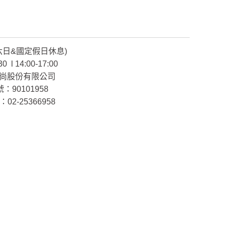
 (六日&國定假日休息)
30 l 14:00-17:00
尚股份有限公司
：90101958
02-25366958