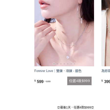
Forever Love｜雙鍊．項鍊 - 銀色
為妳寫
任選4款$999
599
39
$
$
699
$
⏰最後1天．任選4款$999⏰