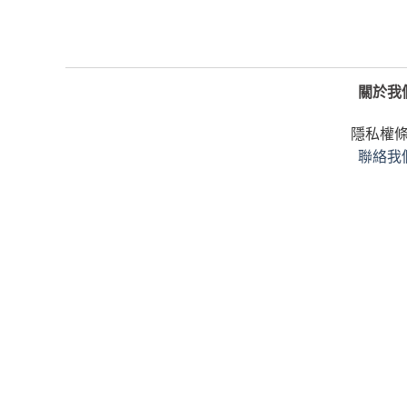
關於我
隱私權
聯絡我