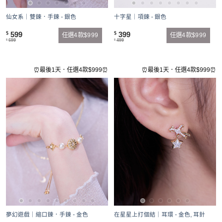
十字星｜項鍊 - 銀色
仙女系｜雙鍊．手鍊 - 銀色
399
599
$
$
任選4款$999
任選4款$999
499
699
$
$
⏰最後1天．任選4款$999⏰
⏰最後1天．任選4款$999⏰
夢幻遊戲｜縮口鍊．手鍊 - 金色
在星星上打個結｜耳環 - 金色, 耳針