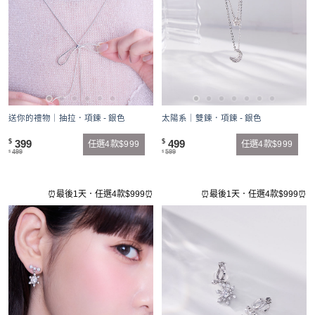
送你的禮物｜抽拉．項鍊 - 銀色
太陽系｜雙鍊．項鍊 - 銀色
399
499
$
$
任選4款$999
任選4款$999
499
599
$
$
⏰最後1天．任選4款$999⏰
⏰最後1天．任選4款$999⏰