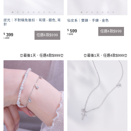
逆光｜不對稱免後扣．耳環 - 銀色, 耳
仙女系｜雙鍊．手鍊 - 金色
針
599
$
任選4款$999
399
$
699
任選4款$999
$
499
$
⏰最後1天．任選4款$999⏰
⏰最後1天．任選4款$999⏰