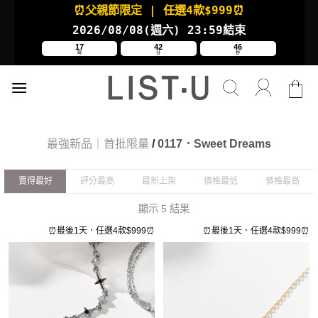
Skip
⏰父親節限定
| 任選4款
$999⏰
to
2026/08/08(週六
) 23:59結束
content
17
42
46
時
分
秒
最強新品｜首批限量
/
0117．Sweet Dreams
賣得最好
評分最高
最新上架
價格最低
價格最高
顯示 5 結果
⏰最後1天．任選4款$999⏰
⏰最後1天．任選4款$999⏰