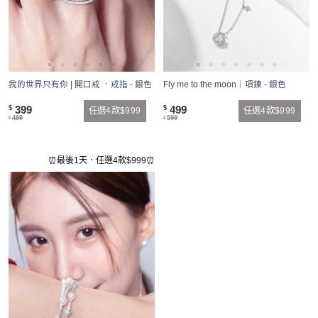
我的世界只有你 | 開口戒 ．戒指 - 銀色
Fly me to the moon｜項鍊 - 銀色
399
499
$
$
任選4款$999
任選4款$999
499
599
$
$
⏰最後1天．任選4款$999⏰