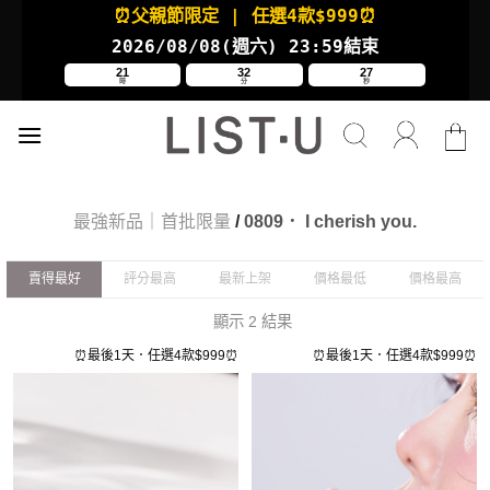
Skip
⏰父親節限定
| 任選4款
$999⏰
to
2026/08/08(週六
) 23:59結束
content
21
32
27
時
分
秒
最強新品｜首批限量
/
0809． I cherish you.
賣得最好
評分最高
最新上架
價格最低
價格最高
顯示 2 結果
⏰最後1天．任選4款$999⏰
⏰最後1天．任選4款$999⏰