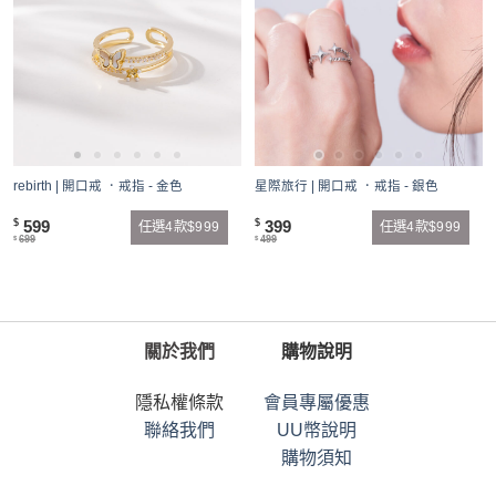
rebirth | 開口戒 ．戒指 - 金色
星際旅行 | 開口戒 ．戒指 - 銀色
599
399
$
$
任選4款$999
任選4款$999
699
499
$
$
關於我們
購物說明
隱私權條款
會員專屬優惠
聯絡我們
UU幣說明
購物須知