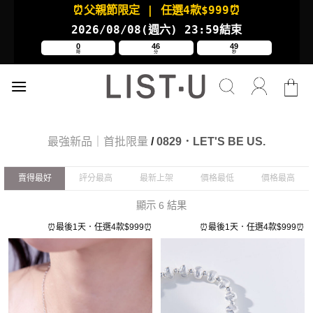
Skip
⏰父親節限定
| 任選4款
$999⏰
to
2026/08/08(週六
) 23:59結束
content
0
46
49
時
分
秒
最強新品｜首批限量
/
0829．LET'S BE US.
賣得最好
評分最高
最新上架
價格最低
價格最高
顯示 6 結果
⏰最後1天．任選4款$999⏰
⏰最後1天．任選4款$999⏰