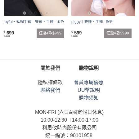
joyful．鈦鋼手鍊｜雙鍊．手鍊 - 金色
piggy｜雙鍊．手鍊 - 銀色
699
599
$
$
任選4款$999
任選4款$999
799
699
$
$
關於我們
購物說明
隱私權條款
會員專屬優惠
聯絡我們
UU幣說明
購物須知
MON-FRI (六日&國定假日休息)
10:00-12:30 l 14:00-17:00
利思攸時尚股份有限公司
統一編號：90101958