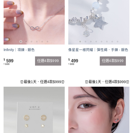
Infinity｜項鍊 - 銀色
像星星一樣閃耀｜彈性繩．手鍊 - 銀色
599
499
$
$
任選4款$999
任選4款$999
699
599
$
$
⏰最後1天．任選4款$999⏰
⏰最後1天．任選4款$999⏰