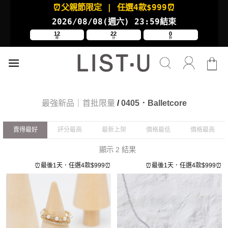
Skip
⏰父親節限定
| 任選4款
$999⏰
to
2026/08/08(週六
) 23:59結束
content
12
22
0
時
分
秒
最強新品｜首批限量
/
0405．Balletcore
賣得最好
評分最高
最新上架
價格最低
價格最高
顯示 2 結果
⏰最後1天．任選4款$999⏰
⏰最後1天．任選4款$999⏰