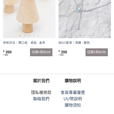
伊莉莎白｜開口戒．戒指 - 金色
B612星球｜項鍊 - 銀色
399
399
$
$
任選4款$999
任選4款$999
499
499
$
$
關於我們
購物說明
隱私權條款
會員專屬優惠
聯絡我們
UU幣說明
購物須知