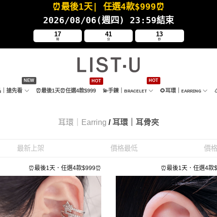
⏰最後1天
| 任選4款
$999⏰
2026/08/06(週四
) 23:59結束
17
41
12
時
分
秒
新品｜搶先看
⏰最後1天⏰任選4款$999
💫手鍊｜ʙʀᴀᴄᴇʟᴇᴛ
🌻耳環｜ᴇᴀʀʀɪɴɢ
耳環｜Earring
/
耳環｜耳骨夾
最新上架
價格最低
價
⏰最後1天．任選4款$999⏰
⏰最後1天．任選4款$