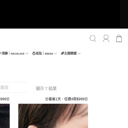
📿項鍊｜ɴᴇᴄᴋʟᴀᴄᴇ
💍戒指｜ʀɪɴɢs
🌈主題精選
格最高
顯示 7 結果
999⏰
⏰最後1天．任選4款$999⏰