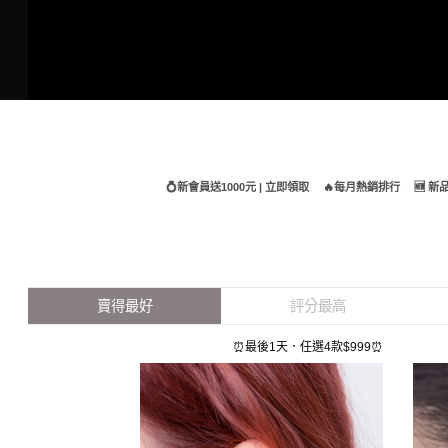
Skip
to
content
💍新會員送1000元 | 立即領取
🔥每月熱銷排行
🆕 
賣得最好
評分最高
⏰最後1天．任選4款$999⏰