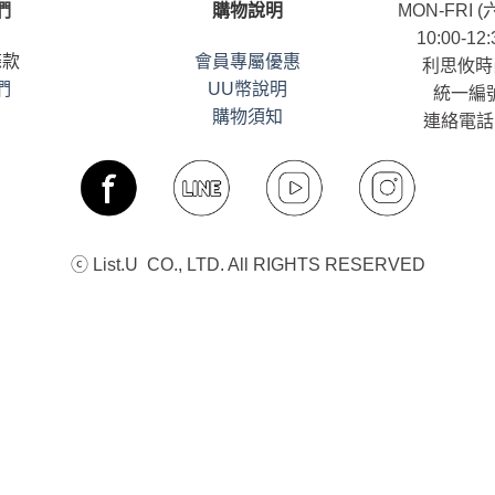
們
購物說明
MON-FRI
10:00-12:
條款
會員專屬優惠
利思攸時
們
UU幣說明
統一編號
購物須知
連絡電話：
ⓒ List.U CO., LTD. All RIGHTS RESERVED