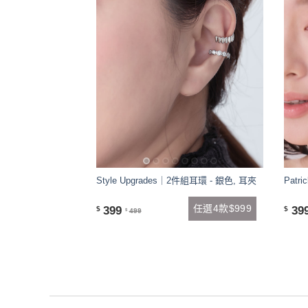
Style Upgrades｜2件組耳環 - 銀色, 耳夾
Patr
任選4款$999
399
39
$
$
499
$