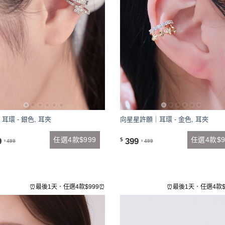
耳環 - 銀色, 耳夾
向星星許願｜耳環 - 金色, 耳夾
任選4款$999
任選4款$9
9
399
$
499
499
$
$
⏰最後1天．任選4款$999⏰
⏰最後1天．任選4款$