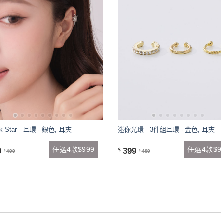
ick Star｜耳環 - 銀色, 耳夾
迷你光環｜3件組耳環 - 金色, 耳夾
任選4款$999
任選4款$9
9
399
$
499
499
$
$