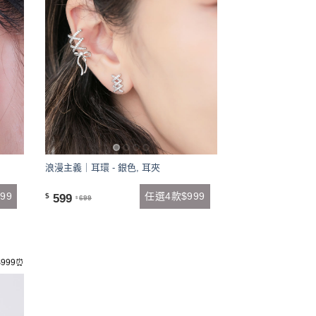
浪漫主義｜耳環 - 銀色, 耳夾
99
任選4款$999
599
$
699
$
999⏰