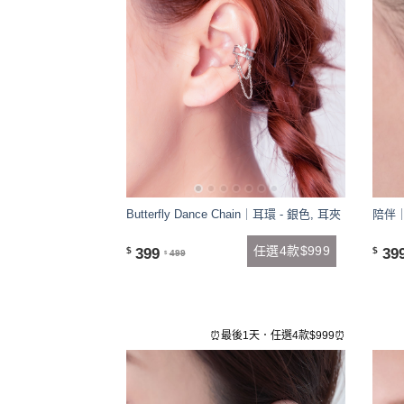
Butterfly Dance Chain｜耳環 - 銀色, 耳夾
陪伴｜
任選4款$999
399
39
$
$
499
$
⏰最後1天．任選4款$999⏰