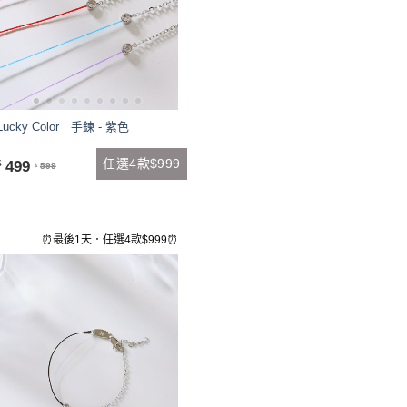
Lucky Color｜手鍊 - 紫色
任選4款$999
499
$
599
$
⏰最後1天．任選4款$999⏰