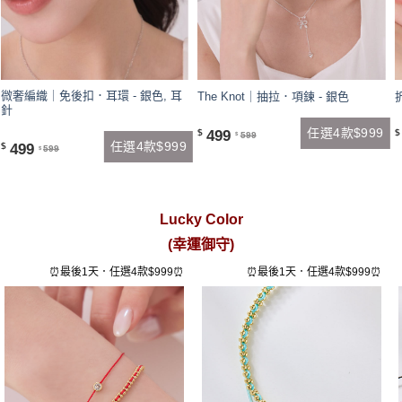
微奢編織｜免後扣．耳環 - 銀色, 耳
The Knot｜抽拉．項鍊 - 銀色
針
任選4款$999
499
$
$
599
$
任選4款$999
499
$
599
$
Lucky Color
(幸運御守)
⏰最後1天．任選4款$999⏰
⏰最後1天．任選4款$999⏰