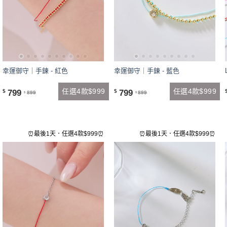
幸運御守｜手鍊 - 紅色
幸運御守｜手鍊 - 藍色
任選4款$999
任選4款$999
799
799
$
$
899
899
$
$
⏰最後1天．任選4款$999⏰
⏰最後1天．任選4款$999⏰