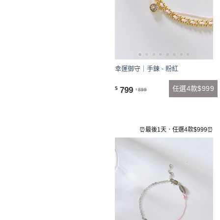
幸運御守｜手鍊 - 粉紅
任選4款$999
799
$
899
$
⏰最後1天．任選4款$999⏰