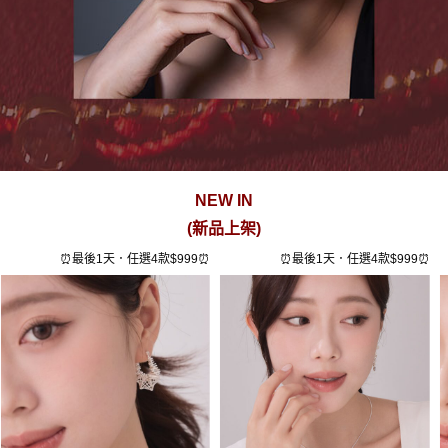
NEW IN
(新品上架)
⏰最後1天．任選4款$999⏰
⏰最後1天．任選4款$999⏰