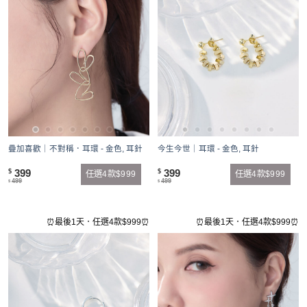
疊加喜歡｜不對稱．耳環 - 金色, 耳針
今生今世｜耳環 - 金色, 耳針
399
399
$
$
任選4款$999
任選4款$999
499
499
$
$
⏰最後1天．任選4款$999⏰
⏰最後1天．任選4款$999⏰