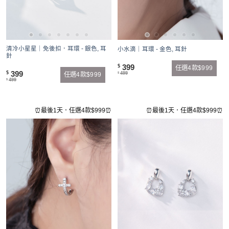
清冷小星星｜免後扣．耳環 - 銀色, 耳
小水滴｜耳環 - 金色, 耳針
針
399
$
任選4款$999
399
$
499
任選4款$999
$
499
$
⏰最後1天．任選4款$999⏰
⏰最後1天．任選4款$999⏰