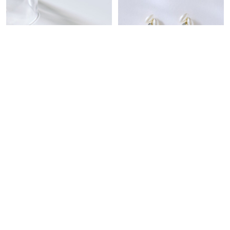
Smile, Please｜耳環 - 銀色, 耳針
穗時溫柔｜耳環 - 金色, 耳針
399
399
$
$
任選4款$999
任選4款$999
499
499
$
$
⏰最後1天．任選4款$999⏰
⏰最後1天．任選4款$999⏰