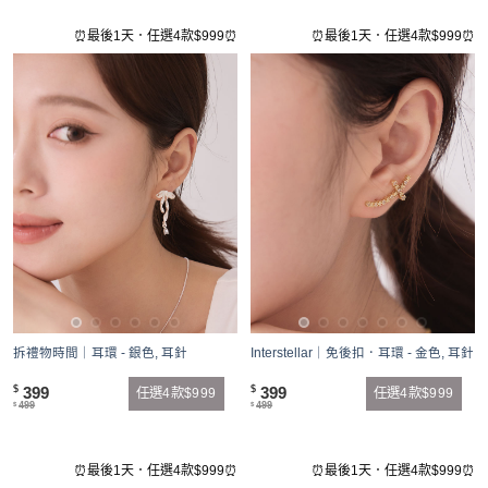
⏰最後1天．任選4款$999⏰
⏰最後1天．任選4款$999⏰
拆禮物時間｜耳環 - 銀色, 耳針
Interstellar｜免後扣．耳環 - 金色, 耳針
399
399
$
$
任選4款$999
任選4款$999
499
499
$
$
⏰最後1天．任選4款$999⏰
⏰最後1天．任選4款$999⏰