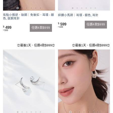
有點小叛逆．鈦鋼｜免後扣．耳環 - 銀
碎鑽小馬蹄｜耳環 - 銀色, 耳針
色, 鈦鋼耳針
599
$
任選4款$999
499
$
699
任選4款$999
$
599
$
⏰最後1天．任選4款$999⏰
⏰最後1天．任選4款$999⏰