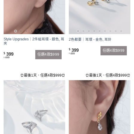
Style Upgrades｜2件組耳環 - 銀色, 耳
2色都要｜耳環 - 金色, 耳針
夾
399
$
任選4款$999
399
$
499
任選4款$999
$
499
$
⏰最後1天．任選4款$999⏰
⏰最後1天．任選4款$999⏰