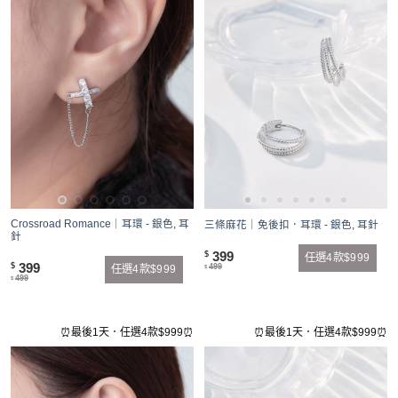
Crossroad Romance｜耳環 - 銀色, 耳
三條麻花｜免後扣．耳環 - 銀色, 耳針
針
399
$
任選4款$999
399
$
499
任選4款$999
$
499
$
⏰最後1天．任選4款$999⏰
⏰最後1天．任選4款$999⏰