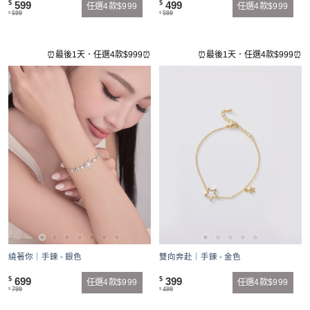
599
499
$
$
任選4款$999
任選4款$999
699
599
$
$
⏰最後1天．任選4款$999⏰
⏰最後1天．任選4款$999⏰
繞著你｜手鍊 - 銀色
雙向奔赴｜手鍊 - 金色
699
399
$
$
任選4款$999
任選4款$999
799
499
$
$