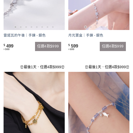
雷諾瓦的午後｜手鍊 - 銀色
月光寶盒｜手鍊 - 銀色
499
599
$
$
任選4款$999
任選4款$999
599
699
$
$
⏰最後1天．任選4款$999⏰
⏰最後1天．任選4款$999⏰