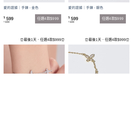
愛的證據｜手鍊 - 金色
愛的證據｜手鍊 - 銀色
599
599
$
$
任選4款$999
任選4款$999
699
699
$
$
⏰最後1天．任選4款$999⏰
⏰最後1天．任選4款$999⏰
Lifelong｜手鍊 - 銀色
Lifelong｜手鍊 - 金色