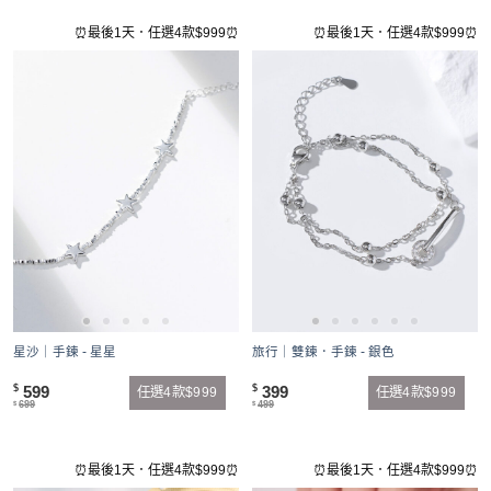
⏰最後1天．任選4款$999⏰
⏰最後1天．任選4款$999⏰
星沙｜手鍊 - 星星
旅行｜雙鍊．手鍊 - 銀色
599
399
$
$
任選4款$999
任選4款$999
699
499
$
$
⏰最後1天．任選4款$999⏰
⏰最後1天．任選4款$999⏰