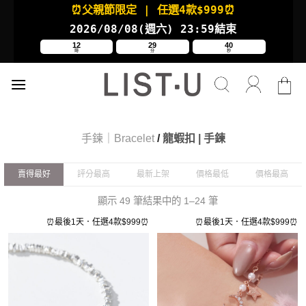
Skip
⏰父親節限定
| 任選4款
$999⏰
to
2026/08/08(週六
) 23:59結束
content
12
29
39
時
分
秒
手鍊｜Bracelet
/
龍蝦扣 | 手鍊
賣得最好
評分最高
最新上架
價格最低
價格最高
顯示 49 筆結果中的 1–24 筆
⏰最後1天．任選4款$999⏰
⏰最後1天．任選4款$999⏰