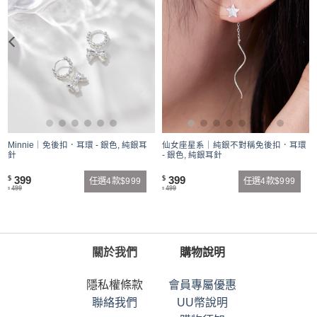
Minnie｜免後扣．耳環 - 銀色, 純銀耳
仙女座星系｜純銀不對稱免後扣．耳環
針
- 銀色, 純銀耳針
399
399
$
$
任選4款$999
任選4款$999
499
499
$
$
關於我們
購物說明
隱私權條款
會員專屬優惠
聯絡我們
UU幣說明