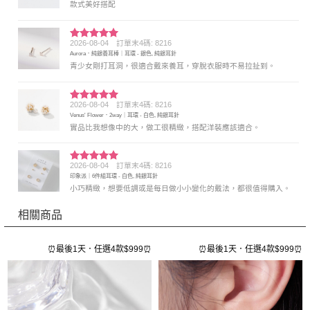
款式美好搭配
2026-08-04
訂單末4碼: 8216
評分
5
滿
Aurora．純銀養耳棒｜耳環 - 銀色, 純銀耳針
分 5
青少女剛打耳洞，很適合戴來養耳，穿脫衣服時不易拉扯到。
2026-08-04
訂單末4碼: 8216
評分
5
滿
Venus' Flower．2way｜耳環 - 白色, 純銀耳針
分 5
實品比我想像中的大，做工很精緻，搭配洋裝應該適合。
2026-08-04
訂單末4碼: 8216
評分
5
滿
印象派｜6件組耳環 - 白色, 純銀耳針
分 5
小巧精緻，想要低調或是每日做小小變化的戴法，都很值得購入。
相關商品
⏰
⏰最後1天．任選4款$999⏰
⏰最後1天．任選4款$999⏰