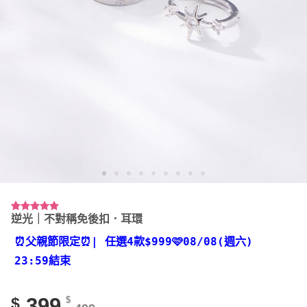
逆光｜不對稱免後扣．耳環
評分
12
4.92
/ 5，已有
位顧客進
⏰父親節限定⏰
| 任選4款
$999🩷08/08(週六)
行評分
23:59結束
399
$
$