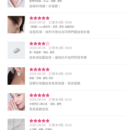
愛神的祝福．2way｜項鍊 - 銀色
分 5
超美的項鍊！好喜歡！
2026-08-05
訂單末4碼: 8069
評分
5
滿
【限量】coco香奈耳｜耳環 - 黑色, 純銀耳針
分 5
這個耳環，我昨天帶出去同學們都說很好看
2026-08-05
訂單末4碼: 8069
評分
4
每一個溫柔｜戒指 - 銀色
滿分 5
這枚戒指戴起來，讓我的手指閃閃發亮喔
2026-08-05
訂單末4碼: 8069
評分
5
滿
夜曲｜耳環 - 銀色, 耳針
分 5
這顆珍珠戴起來氣質高雅，我很喜歡
2026-08-04
訂單末4碼: 8142
評分
5
滿
半個世紀 | 開口戒 ．戒指 - 銀色
分 5
我很喜歡這款
2026-08-04
訂單末4碼: 8142
評分
5
滿
小方糖｜項鍊 - 玫瑰金