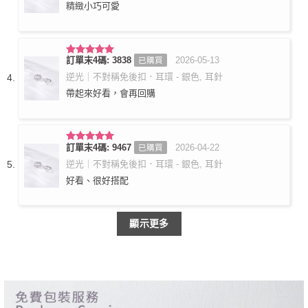
精緻小巧可愛
訂單末4碼: 3838
2026-05-13
已購買
評分
5
滿
分 5
逆光｜不對稱免後扣．耳環 - 銀色, 耳針
帶起來好看，會再回購
訂單末4碼: 9467
2026-04-22
已購買
評分
5
滿
分 5
逆光｜不對稱免後扣．耳環 - 銀色, 耳針
好看、很好搭配
顯示更多