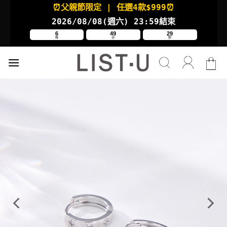
Skip
⏰父親節限定
| 任選4款
$999⏰
to
2026/08/08(週六
) 23:59結束
content
6
49
28
時
分
秒