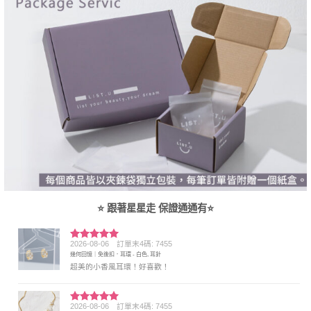
⭐ 跟著星星走 保證通通有⭐
2026-08-06
訂單末4碼: 7455
評分
5
滿
幾何回憶｜免後扣．耳環 - 白色, 耳針
分 5
超美的小香風耳環！好喜歡！
2026-08-06
訂單末4碼: 7455
評分
5
滿