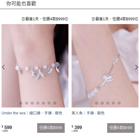
你可能也喜歡
⏰最後1天．任選4款$999⏰
⏰最後1天．任選4款$999⏰
Under the sea｜縮口鍊．手鍊 - 銀色
美人魚｜手鍊 - 銀色
599
399
$
$
任選4款$999
任選4款$999
699
499
$
$