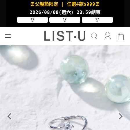
Skip
⏰父親節限定
| 任選4款
$999⏰
to
2026/08/08(週六
) 23:59結束
content
12
12
26
時
分
秒