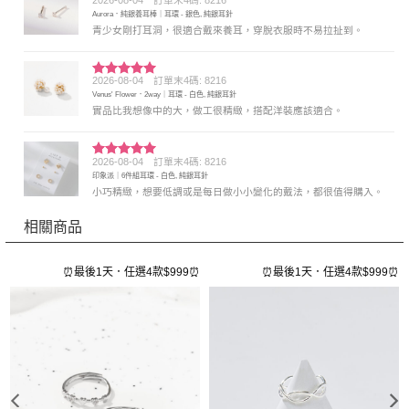
評分
5
滿
Aurora．純銀養耳棒｜耳環 - 銀色, 純銀耳針
分 5
青少女剛打耳洞，很適合戴來養耳，穿脫衣服時不易拉扯到。
2026-08-04
訂單末4碼: 8216
評分
5
滿
Venus' Flower．2way｜耳環 - 白色, 純銀耳針
分 5
實品比我想像中的大，做工很精緻，搭配洋裝應該適合。
2026-08-04
訂單末4碼: 8216
評分
5
滿
印象派｜6件組耳環 - 白色, 純銀耳針
分 5
小巧精緻，想要低調或是每日做小小變化的戴法，都很值得購入。
相關商品
⏰
⏰最後1天．任選4款$999⏰
⏰最後1天．任選4款$999⏰