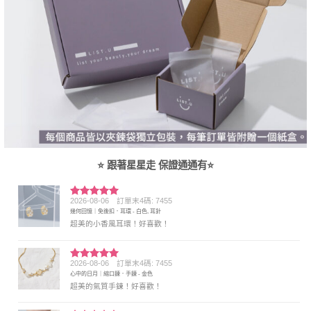
⭐ 跟著星星走 保證通通有⭐
2026-08-06
訂單末4碼: 7455
評分
5
滿
幾何回憶｜免後扣．耳環 - 白色, 耳針
分 5
超美的小香風耳環！好喜歡！
2026-08-06
訂單末4碼: 7455
評分
5
滿
心中的日月｜縮口鍊．手鍊 - 金色
分 5
超美的氣質手鍊！好喜歡！