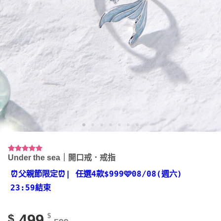
Under the sea｜開口戒．戒指
評分
91
4.92
/ 5，已有
位顧客進
⏰父親節限定⏰
| 任選4款
$999🩷08/08(週六)
行評分
23:59結束
499
$
$