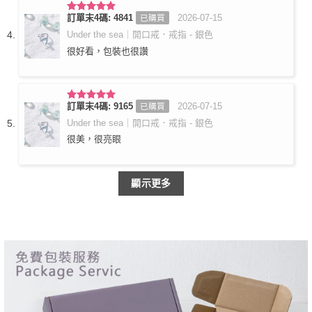
訂單末4碼: 4841
2026-07-15
已購買
評分
5
滿
分 5
Under the sea｜開口戒．戒指 - 銀色
很好看，包裝也很讚
訂單末4碼: 9165
2026-07-15
已購買
評分
5
滿
分 5
Under the sea｜開口戒．戒指 - 銀色
很美，很亮眼
顯示更多