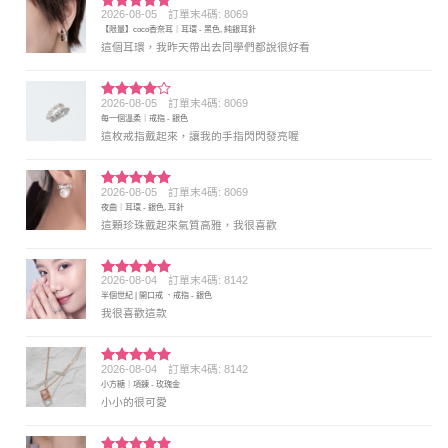
2026-08-05
訂單末4碼: 8069
評分
5
滿
【限量】coco香奈耳｜耳環 - 黑色, 純銀耳針
分 5
這個耳環，我昨天帶出去同學們都說很好看
2026-08-05
訂單末4碼: 8069
評分
4
每一個溫柔｜戒指 - 銀色
滿分 5
這枚戒指戴起來，讓我的手指閃閃發亮喔
2026-08-05
訂單末4碼: 8069
評分
5
滿
夜曲｜耳環 - 銀色, 耳針
分 5
這顆珍珠戴起來氣質高雅，我很喜歡
2026-08-04
訂單末4碼: 8142
評分
5
滿
半個世紀 | 開口戒 ．戒指 - 銀色
分 5
我很喜歡這款
2026-08-04
訂單末4碼: 8142
評分
5
滿
小方糖｜項鍊 - 玫瑰金
分 5
小小的很可愛