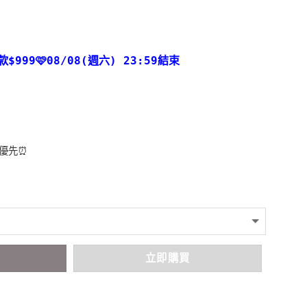
款
$999🩷08/08(週六) 23:59結束
者優先⏰
車
立即購買