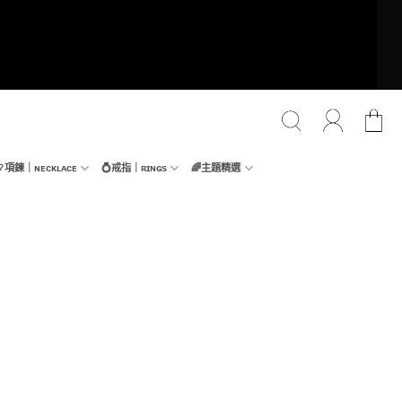
📿項鍊｜ɴᴇᴄᴋʟᴀᴄᴇ
💍戒指｜ʀɪɴɢs
🌈主題精選