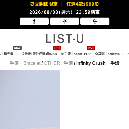
⏰父親節限定
| 任選4款
$999⏰
2026/08/08(週六
) 23:59結束
4
32
20
時
分
秒
新品｜搶先看
⏰最後1天⏰任選4款$999
💫手鍊｜ʙʀᴀᴄᴇʟᴇᴛ
🌻耳環｜ᴇᴀʀʀɪɴɢ
手鍊｜Bracelet
/
OTHER | 手鍊
/ Infinity Crush｜手環