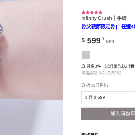
Infinity Crush｜手環
評分
36
4.86
/ 5，已有
⏰父親節限定⏰
| 任選4
位顧客進
行評分
599
$
$
699
最後3件 | 以訂單先送出
規格編號 142-1515C02
近30日售出：
加入購物
規格資訊