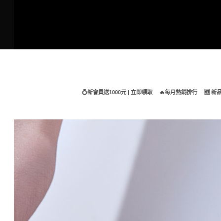
Skip
to
content
💍新會員送1000元 | 立即領取
🔥每月熱銷排行
🆕 