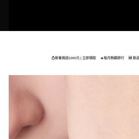
Skip
to
content
💍新會員送1000元 | 立即領取
🔥每月熱銷排行
🆕 