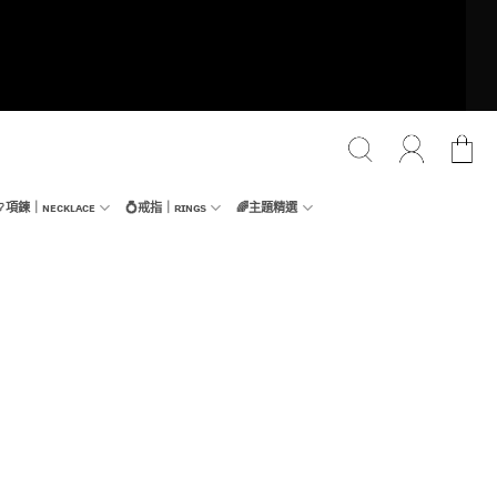
📿項鍊｜ɴᴇᴄᴋʟᴀᴄᴇ
💍戒指｜ʀɪɴɢs
🌈主題精選