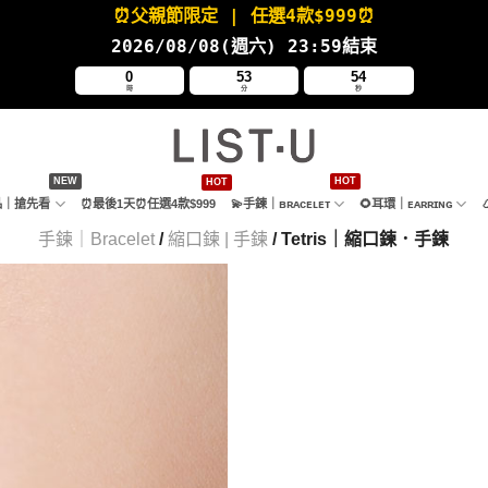
⏰父親節限定
| 任選4款
$999⏰
2026/08/08(週六
) 23:59結束
0
53
53
時
分
秒
新品｜搶先看
⏰最後1天⏰任選4款$999
💫手鍊｜ʙʀᴀᴄᴇʟᴇᴛ
🌻耳環｜ᴇᴀʀʀɪɴɢ
手鍊｜Bracelet
/
縮口鍊 | 手鍊
/ Tetris｜縮口鍊．手鍊