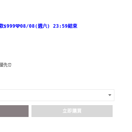
款
$999🩷08/08(週六) 23:59結束
者優先⏰
車
立即購買