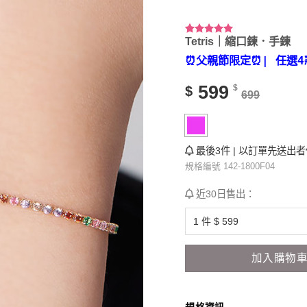
Tetris｜縮口鍊．手鍊
評分
8
5.00
/ 5，已有
⏰父親節限定⏰
| 任選4
位顧客進行
評分
599
$
$
699
最後3件 | 以訂單先送出
規格編號 142-1800F04
近30日售出：
加入購物
規格資訊