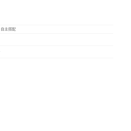
售
，自主搭配
針