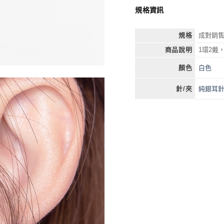
規格資訊
規格
成對銷
商品說明
1環2戴
白色
顏色
純銀耳
針/夾