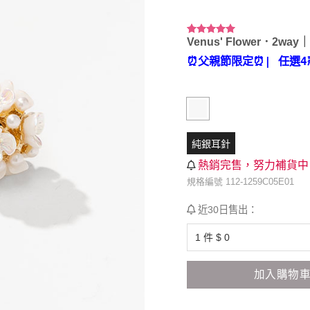
Venus' Flower．2wa
評分
9
5.00
/ 5，已有
⏰父親節限定⏰
| 任選4
位顧客進行
評分
純銀耳針
熱銷完售，努力補貨中
規格編號 112-1259C05E01
近30日售出：
加入購物