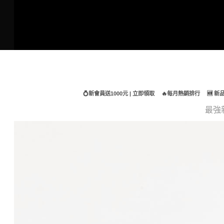
Skip
to
content
💍新會員送1000元 | 立即領取
🔥每月熱銷排行
🆕 
最強