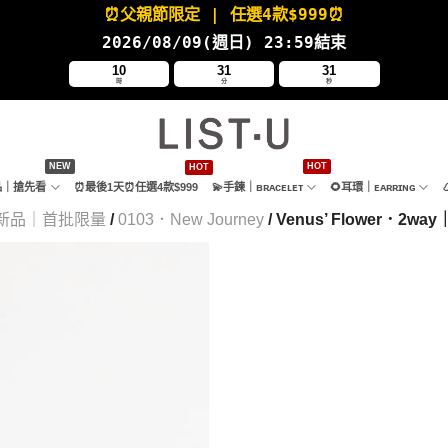
⏰父親節限定
| 任選4款
$999⏰
2026/08/09(週日
) 23:59結束
10
31
30
時
分
秒
新品｜搶先看
⏰最後1天⏰任選4款$999
💫手鍊｜ʙʀᴀᴄᴇʟᴇᴛ
🌻耳環｜ᴇᴀʀʀɪɴɢ
新品｜首批限量
/
0103．New Journey
/ Venus’ Flower．2wa