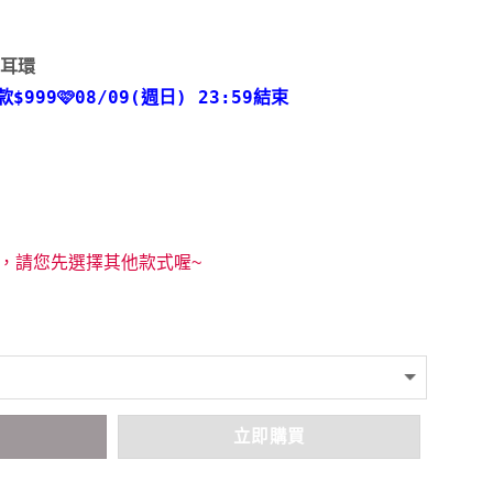
y｜耳環
款
$999🩷08/09(週日) 23:59結束
，請您先選擇其他款式喔~
車
立即購買