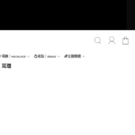
📿項鍊｜ɴᴇᴄᴋʟᴀᴄᴇ
💍戒指｜ʀɪɴɢs
🌈主題精選
y｜耳環