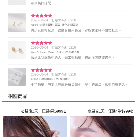
款式美好搭配
2026-08-04
訂單末4碼: 8216
評分
5
滿
Aurora．純銀養耳棒｜耳環 - 銀色, 純銀耳針
分 5
青少女剛打耳洞，很適合戴來養耳，穿脫衣服時不易拉扯到。
2026-08-04
訂單末4碼: 8216
評分
5
滿
Venus' Flower．2way｜耳環 - 白色, 純銀耳針
分 5
實品比我想像中的大，做工很精緻，搭配洋裝應該適合。
2026-08-04
訂單末4碼: 8216
評分
5
滿
印象派｜6件組耳環 - 白色, 純銀耳針
分 5
小巧精緻，想要低調或是每日做小小變化的戴法，都很值得購入。
相關商品
⏰
⏰最後1天．任選4款$999⏰
⏰最後1天．任選4款$999⏰