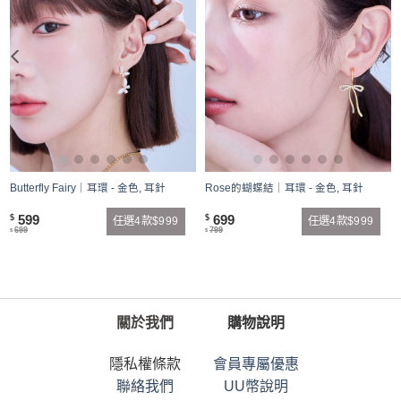
銀
Butterfly Fairy｜耳環 - 金色, 耳針
Rose的蝴蝶結｜耳環 - 金色, 耳針
599
699
$
$
任選4款$999
任選4款$999
699
799
$
$
關於我們
購物說明
隱私權條款
會員專屬優惠
聯絡我們
UU幣說明