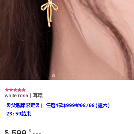
white rose｜耳環
評分
13
4.92
/ 5，已有
位顧客進
⏰父親節限定⏰
| 任選4款
$999🩷08/08(週六)
行評分
23:59結束
599
$
$