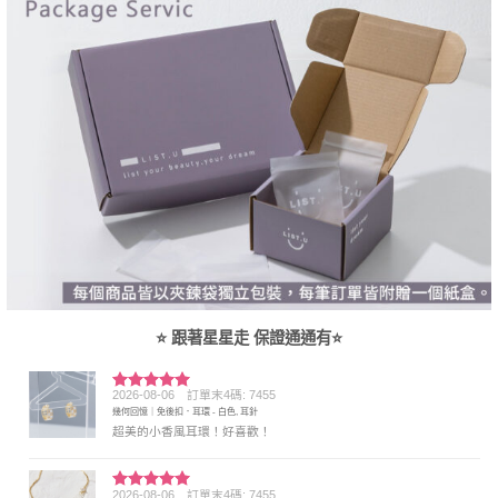
⭐ 跟著星星走 保證通通有⭐
2026-08-06
訂單末4碼: 7455
評分
5
滿
幾何回憶｜免後扣．耳環 - 白色, 耳針
分 5
超美的小香風耳環！好喜歡！
2026-08-06
訂單末4碼: 7455