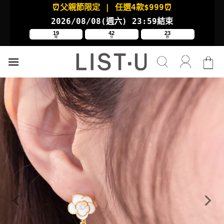
Skip
⏰父親節限定
| 任選4款
$999⏰
to
2026/08/08(週六
) 23:59結束
content
19
42
23
時
分
秒