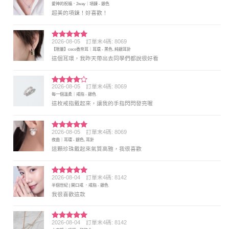
愛神的祝福．2way｜項鍊 - 銀色
分 5
超美的項鍊！好喜歡！
2026-08-05
訂單末4碼: 8069
評分
5
滿
【限量】coco香奈耳｜耳環 - 黑色, 純銀耳針
分 5
這個耳環，我昨天帶出去同學們都說很好看
2026-08-05
訂單末4碼: 8069
評分
4
每一個溫柔｜戒指 - 銀色
滿分 5
這枚戒指戴起來，讓我的手指閃閃發亮喔
2026-08-05
訂單末4碼: 8069
評分
5
滿
夜曲｜耳環 - 銀色, 耳針
分 5
這顆珍珠戴起來氣質高雅，我很喜歡
2026-08-04
訂單末4碼: 8142
評分
5
滿
半個世紀 | 開口戒 ．戒指 - 銀色
分 5
我很喜歡這款
2026-08-04
訂單末4碼: 8142
評分
5
滿