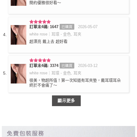
簡約優雅很好看～
訂單末4碼: 1647
2026-05-07
已購買
評分
5
滿
分 5
white rose｜耳環 - 金色, 耳夾
超漂亮 戴上去 超好看
訂單末4碼: 3374
2026-03-12
已購買
評分
5
滿
分 5
white rose｜耳環 - 金色, 耳夾
很美，物超所值！第一次知道有耳夾墊，戴耳環耳朵
終於不會痛了～
顯示更多