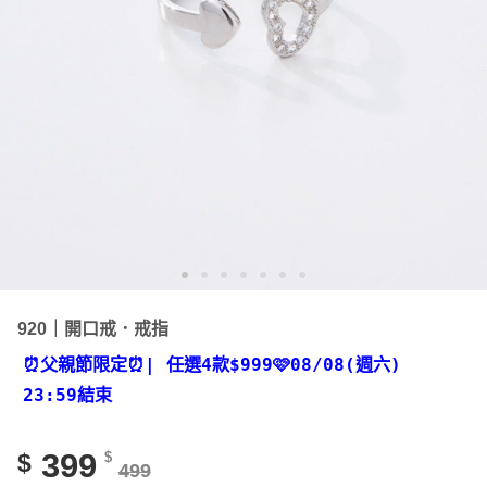
920｜開口戒．戒指
⏰父親節限定⏰
| 任選4款
$999🩷08/08(週六)
23:59結束
399
$
$
499