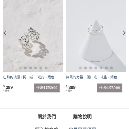
巴黎的浪漫 | 開口戒 ．戒指 - 銀色
無限的力量｜開口戒．戒指 - 銀色
399
399
$
$
任選4款$999
任選4款$999
499
499
$
$
關於我們
購物說明