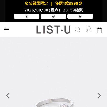
Skip
⏰父親節限定
| 任選4款
$999⏰
to
2026/08/08(週六
) 23:59結束
content
3
23
51
時
分
秒