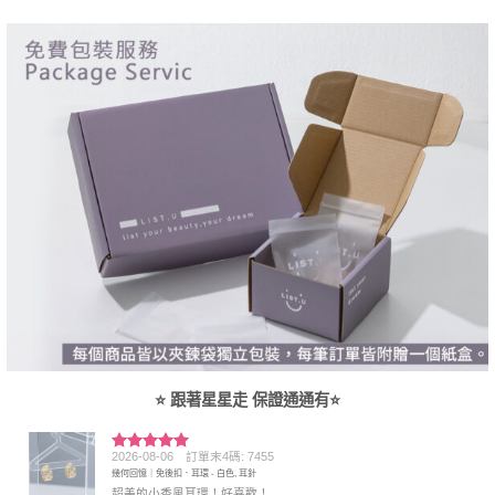
⭐ 跟著星星走 保證通通有⭐
2026-08-06
訂單末4碼: 7455
評分
5
滿
幾何回憶｜免後扣．耳環 - 白色, 耳針
分 5
超美的小香風耳環！好喜歡！