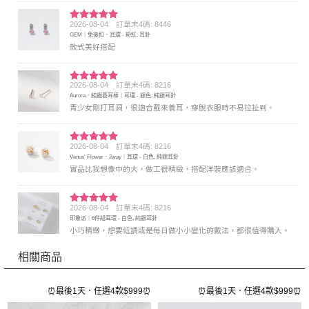
2026-08-04
訂單末4碼: 8446
評分
5
滿
GEM｜免後扣．耳環 - 粉紅, 耳針
分 5
款式美好搭配
2026-08-04
訂單末4碼: 8216
評分
5
滿
Aurora．純銀養耳棒｜耳環 - 銀色, 純銀耳針
分 5
青少女剛打耳洞，很適合戴來養耳，穿脫衣服時不易拉扯到。
2026-08-04
訂單末4碼: 8216
評分
5
滿
Venus' Flower．2way｜耳環 - 白色, 純銀耳針
分 5
實品比我想像中的大，做工很精緻，搭配洋裝應該適合。
2026-08-04
訂單末4碼: 8216
評分
5
滿
印象派｜6件組耳環 - 白色, 純銀耳針
分 5
小巧精緻，想要低調或是每日做小小變化的戴法，都很值得購入。
相關商品
⏰
⏰最後1天．任選4款$999⏰
⏰最後1天．任選4款$999⏰