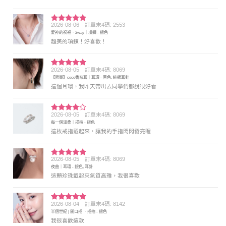
2026-08-06
訂單末4碼: 2553
評分
5
滿
愛神的祝福．2way｜項鍊 - 銀色
分 5
超美的項鍊！好喜歡！
2026-08-05
訂單末4碼: 8069
評分
5
滿
【限量】coco香奈耳｜耳環 - 黑色, 純銀耳針
分 5
這個耳環，我昨天帶出去同學們都說很好看
2026-08-05
訂單末4碼: 8069
評分
4
每一個溫柔｜戒指 - 銀色
滿分 5
這枚戒指戴起來，讓我的手指閃閃發亮喔
2026-08-05
訂單末4碼: 8069
評分
5
滿
夜曲｜耳環 - 銀色, 耳針
分 5
這顆珍珠戴起來氣質高雅，我很喜歡
2026-08-04
訂單末4碼: 8142
評分
5
滿
半個世紀 | 開口戒 ．戒指 - 銀色
分 5
我很喜歡這款