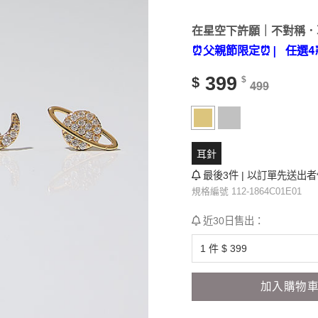
在星空下許願｜不對稱．
⏰父親節限定⏰
| 任選4
399
$
$
499
耳針
最後3件 | 以訂單先送出
規格編號 112-1864C01E01
近30日售出：
加入購物