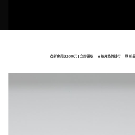
Skip
to
content
💍新會員送1000元 | 立即領取
🔥每月熱銷排行
🆕 