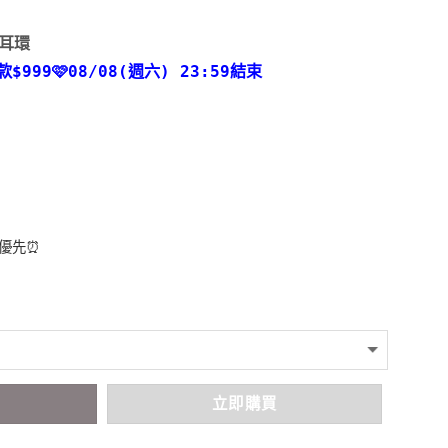
耳環
款
$999🩷08/08(週六) 23:59結束
者優先⏰
車
立即購買