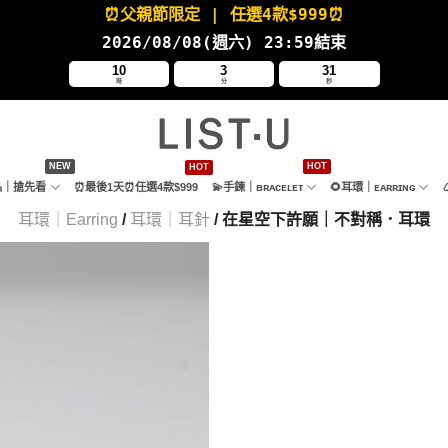
⏰父親節限定
| 任選4款
$999⏰
2026/08/08(週六
) 23:59結束
10
3
30
時
分
秒
新品｜搶先看
⏰最後1天⏰任選4款$999
💫手鍊｜ʙʀᴀᴄᴇʟᴇᴛ
🌻耳環｜ᴇᴀʀʀɪɴɢ
耳環｜Earring
/
耳環｜耳針
/ 在星空下許願｜不對稱．耳環