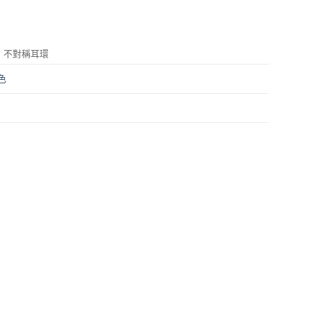
 不對稱耳環
色