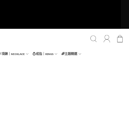
📿項鍊｜ɴᴇᴄᴋʟᴀᴄᴇ
💍戒指｜ʀɪɴɢs
🌈主題精選