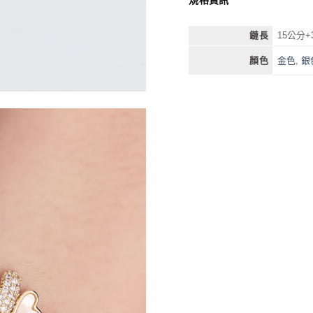
鏈長
15公分+
金色
,
銀
顏色