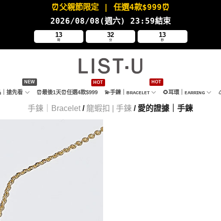
⏰父親節限定
| 任選4款
$999⏰
2026/08/08(週六
) 23:59結束
13
32
12
時
分
秒
新品｜搶先看
⏰最後1天⏰任選4款$999
💫手鍊｜ʙʀᴀᴄᴇʟᴇᴛ
🌻耳環｜ᴇᴀʀʀɪɴɢ
手鍊｜Bracelet
/
龍蝦扣 | 手鍊
/ 愛的證據｜手鍊