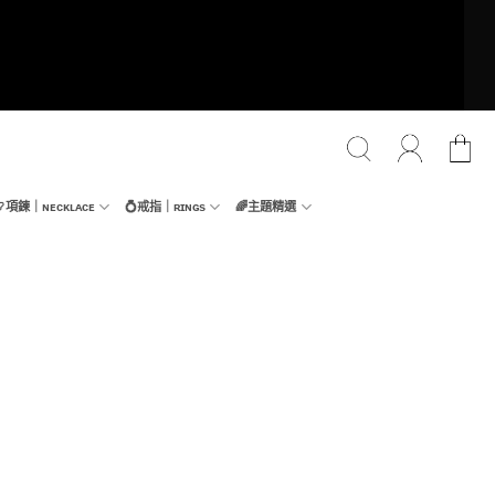
📿項鍊｜ɴᴇᴄᴋʟᴀᴄᴇ
💍戒指｜ʀɪɴɢs
🌈主題精選