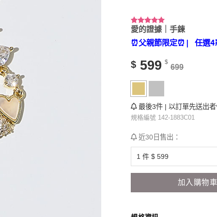
愛的證據｜手鍊
評分
1
5.00
/ 5，已有
⏰父親節限定⏰
| 任選4
位顧客進行
評分
599
$
$
699
最後3件 | 以訂單先送出
規格編號 142-1883C01
近30日售出：
加入購物
規格資訊