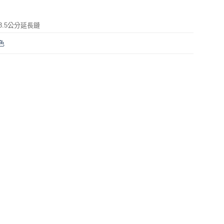
3.5公分延長鏈
色