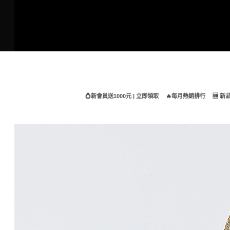
Skip
to
content
💍新會員送1000元 | 立即領取
🔥每月熱銷排行
🆕 