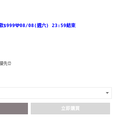
款
$999🩷08/08(週六) 23:59結束
者優先⏰
車
立即購買