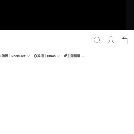
📿項鍊｜ɴᴇᴄᴋʟᴀᴄᴇ
💍戒指｜ʀɪɴɢs
🌈主題精選