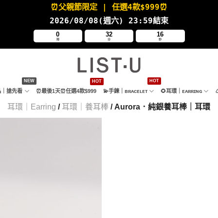
⏰父親節限定
| 任選4款
$999⏰
2026/08/08(週六
) 23:59結束
0
32
15
時
分
秒
新品｜搶先看
⏰最後1天⏰任選4款$999
💫手鍊｜ʙʀᴀᴄᴇʟᴇᴛ
🌻耳環｜ᴇᴀʀʀɪɴɢ
耳環｜Earring
/
耳環｜養耳棒
/ Aurora．純銀養耳棒｜耳環