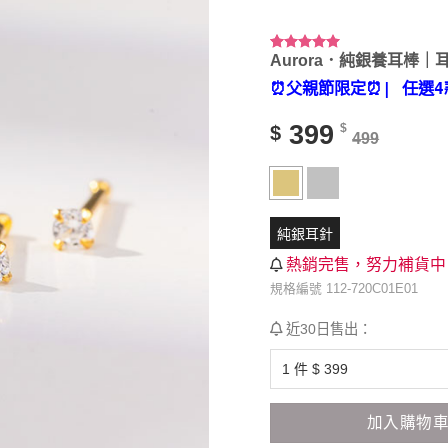
Aurora．純銀養耳棒｜
評分
5
5.00
/ 5，已有
⏰父親節限定⏰
| 任選4
位顧客進行
評分
399
$
$
499
純銀耳針
熱銷完售，努力補貨中
規格編號 112-720C01E01
近30日售出：
加入購物