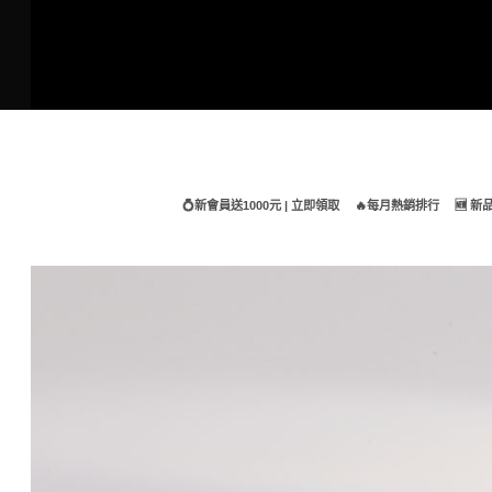
Skip
to
content
💍新會員送1000元 | 立即領取
🔥每月熱銷排行
🆕 