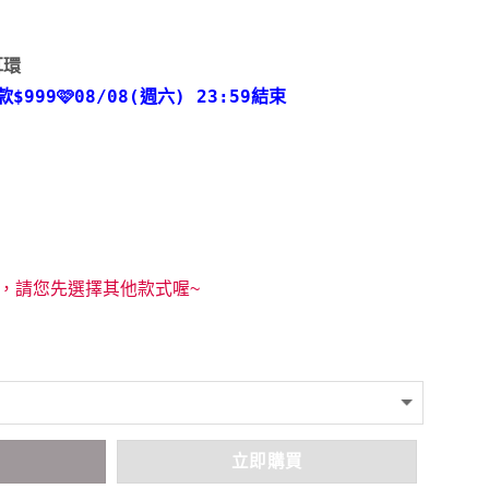
耳環
款
$999🩷08/08(週六) 23:59結束
，請您先選擇其他款式喔~
車
立即購買