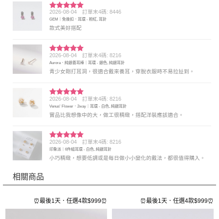
2026-08-04
訂單末4碼: 8446
評分
5
滿
GEM｜免後扣．耳環 - 粉紅, 耳針
分 5
款式美好搭配
2026-08-04
訂單末4碼: 8216
評分
5
滿
Aurora．純銀養耳棒｜耳環 - 銀色, 純銀耳針
分 5
青少女剛打耳洞，很適合戴來養耳，穿脫衣服時不易拉扯到。
2026-08-04
訂單末4碼: 8216
評分
5
滿
Venus' Flower．2way｜耳環 - 白色, 純銀耳針
分 5
實品比我想像中的大，做工很精緻，搭配洋裝應該適合。
2026-08-04
訂單末4碼: 8216
評分
5
滿
印象派｜6件組耳環 - 白色, 純銀耳針
分 5
小巧精緻，想要低調或是每日做小小變化的戴法，都很值得購入。
相關商品
⏰最後1天．任選4款$999⏰
⏰最後1天．任選4款$999⏰