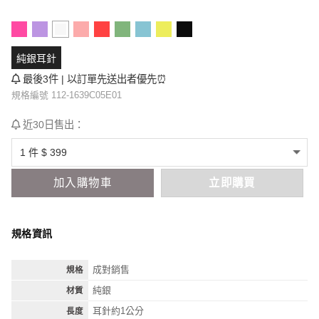
純銀耳針
最後3件 | 以訂單先送出者優先⏰
規格編號 112-1639C05E01
近30日售出：
加入購物車
立即購買
規格資訊
成對銷售
規格
純銀
材質
耳針約1公分
長度