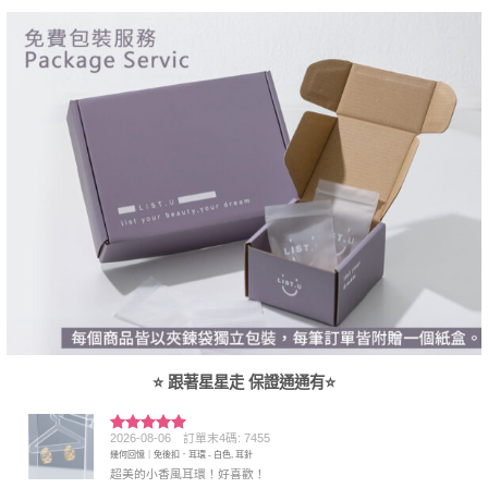
⭐ 跟著星星走 保證通通有⭐
2026-08-06
訂單末4碼: 7455
評分
5
滿
幾何回憶｜免後扣．耳環 - 白色, 耳針
分 5
超美的小香風耳環！好喜歡！