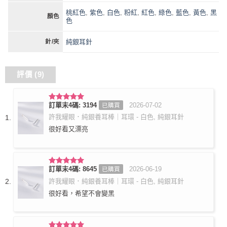
桃紅色
,
紫色
,
白色
,
粉紅
,
紅色
,
綠色
,
藍色
,
黃色
,
黑
顏色
色
純銀耳針
針/夾
評價 (9)
訂單末4碼: 3194
2026-07-02
已購買
評分
5
滿
分 5
許我耀眼．純銀養耳棒｜耳環 - 白色, 純銀耳針
很好看又漂亮
訂單末4碼: 8645
2026-06-19
已購買
評分
5
滿
分 5
許我耀眼．純銀養耳棒｜耳環 - 白色, 純銀耳針
很好看，希望不會變黑