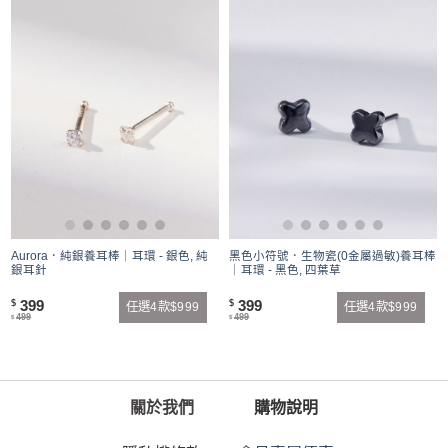
Aurora．純銀養耳棒｜耳環 - 銀色, 純
黑色小符號．生物瓷(0金屬過敏)養耳棒
銀耳針
｜耳環 - 黑色, 四葉草
399
399
$
$
任選4款$999
任選4款$999
499
499
$
$
關於我們
購物說明