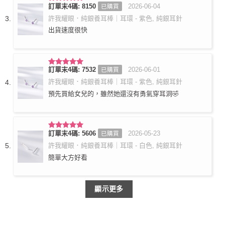
訂單末4碼: 8150
2026-06-04
已購買
評分
5
滿
分 5
許我耀眼．純銀養耳棒｜耳環 - 紫色, 純銀耳針
出貨速度很快
訂單末4碼: 7532
2026-06-01
已購買
評分
5
滿
分 5
許我耀眼．純銀養耳棒｜耳環 - 紫色, 純銀耳針
預先買給女兒的，雖然她還沒有勇氣穿耳洞🤣
訂單末4碼: 5606
2026-05-23
已購買
評分
5
滿
分 5
許我耀眼．純銀養耳棒｜耳環 - 白色, 純銀耳針
簡單大方好看
顯示更多