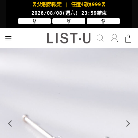
Skip
⏰父親節限定
| 任選4款
$999⏰
to
2026/08/08(週六
) 23:59結束
content
17
57
41
時
分
秒