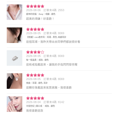
2026-08-06
訂單末4碼: 2553
評分
5
滿
愛神的祝福．2way｜項鍊 - 銀色
分 5
超美的項鍊！好喜歡！
2026-08-05
訂單末4碼: 8069
評分
5
滿
【限量】coco香奈耳｜耳環 - 黑色, 純銀耳針
分 5
這個耳環，我昨天帶出去同學們都說很好看
2026-08-05
訂單末4碼: 8069
評分
4
每一個溫柔｜戒指 - 銀色
滿分 5
這枚戒指戴起來，讓我的手指閃閃發亮喔
2026-08-05
訂單末4碼: 8069
評分
5
滿
夜曲｜耳環 - 銀色, 耳針
分 5
這顆珍珠戴起來氣質高雅，我很喜歡
2026-08-04
訂單末4碼: 8142
評分
5
滿
半個世紀 | 開口戒 ．戒指 - 銀色
分 5
我很喜歡這款