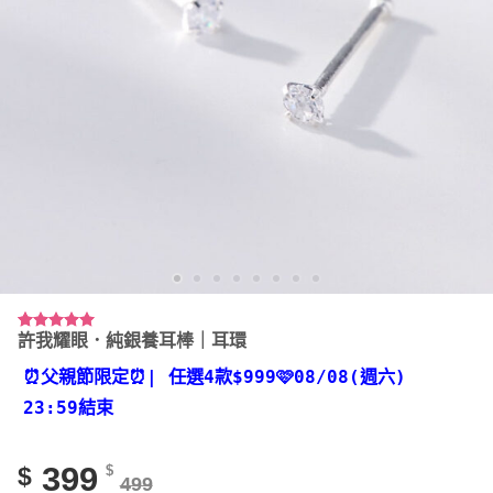
許我耀眼．純銀養耳棒｜耳環
評分
9
5.00
/ 5，已有
位顧客進行
⏰父親節限定⏰
| 任選4款
$999🩷08/08(週六)
評分
23:59結束
399
$
$
499