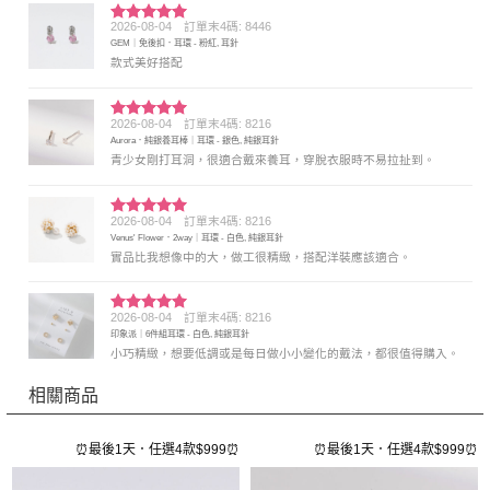
2026-08-04
訂單末4碼: 8446
評分
5
滿
GEM｜免後扣．耳環 - 粉紅, 耳針
分 5
款式美好搭配
2026-08-04
訂單末4碼: 8216
評分
5
滿
Aurora．純銀養耳棒｜耳環 - 銀色, 純銀耳針
分 5
青少女剛打耳洞，很適合戴來養耳，穿脫衣服時不易拉扯到。
2026-08-04
訂單末4碼: 8216
評分
5
滿
Venus' Flower．2way｜耳環 - 白色, 純銀耳針
分 5
實品比我想像中的大，做工很精緻，搭配洋裝應該適合。
2026-08-04
訂單末4碼: 8216
評分
5
滿
印象派｜6件組耳環 - 白色, 純銀耳針
分 5
小巧精緻，想要低調或是每日做小小變化的戴法，都很值得購入。
相關商品
⏰最後1天．任選4款$999⏰
⏰最後1天．任選4款$999⏰