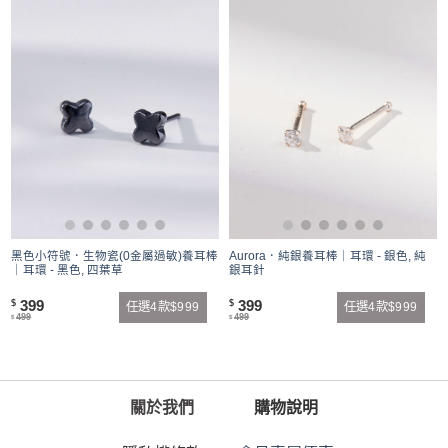
黑色小符號．生物瓷(0金屬過敏)養耳棒
Aurora．純銀養耳棒｜耳環 - 銀色, 純
｜耳環 - 黑色, 四葉草
銀耳針
399
399
$
$
任選4款$999
任選4款$999
499
499
$
$
關於我們
購物說明