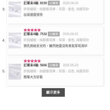
訂單末4碼: 8150
2026-06-04
已購買
評分
5
滿
分 5
許我耀眼．純銀養耳棒｜耳環 - 紫色, 純銀耳針
出貨速度很快
訂單末4碼: 7532
2026-06-01
已購買
評分
5
滿
分 5
許我耀眼．純銀養耳棒｜耳環 - 紫色, 純銀耳針
預先買給女兒的，雖然她還沒有勇氣穿耳洞🤣
訂單末4碼: 5606
2026-05-23
已購買
評分
5
滿
分 5
許我耀眼．純銀養耳棒｜耳環 - 白色, 純銀耳針
簡單大方好看
顯示更多