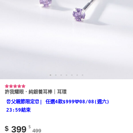
許我耀眼．純銀養耳棒｜耳環
評分
9
5.00
/ 5，已有
位顧客進行
⏰父親節限定⏰
| 任選4款
$999🩷08/08(週六)
評分
23:59結束
399
$
$
499