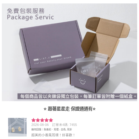
⭐ 跟著星星走 保證通通有⭐
2026-08-06
訂單末4碼: 7455
評分
5
滿
幾何回憶｜免後扣．耳環 - 白色, 耳針
分 5
超美的小香風耳環！好喜歡！