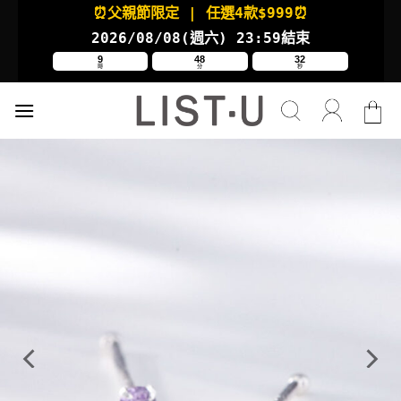
Skip
⏰父親節限定
| 任選4款
$999⏰
to
2026/08/08(週六
) 23:59結束
content
9
48
31
時
分
秒