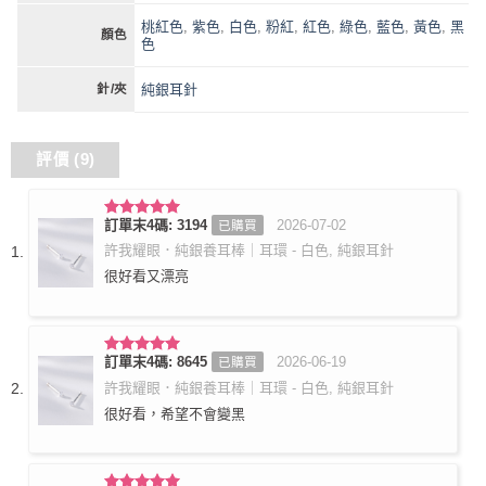
桃紅色
,
紫色
,
白色
,
粉紅
,
紅色
,
綠色
,
藍色
,
黃色
,
黑
顏色
色
純銀耳針
針/夾
評價 (9)
訂單末4碼: 3194
2026-07-02
已購買
評分
5
滿
分 5
許我耀眼．純銀養耳棒｜耳環 - 白色, 純銀耳針
很好看又漂亮
訂單末4碼: 8645
2026-06-19
已購買
評分
5
滿
分 5
許我耀眼．純銀養耳棒｜耳環 - 白色, 純銀耳針
很好看，希望不會變黑