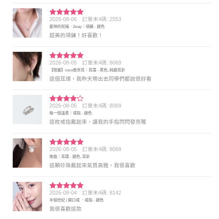
2026-08-06
訂單末4碼: 2553
評分
5
滿
愛神的祝福．2way｜項鍊 - 銀色
分 5
超美的項鍊！好喜歡！
2026-08-05
訂單末4碼: 8069
評分
5
滿
【限量】coco香奈耳｜耳環 - 黑色, 純銀耳針
分 5
這個耳環，我昨天帶出去同學們都說很好看
2026-08-05
訂單末4碼: 8069
評分
4
每一個溫柔｜戒指 - 銀色
滿分 5
這枚戒指戴起來，讓我的手指閃閃發亮喔
2026-08-05
訂單末4碼: 8069
評分
5
滿
夜曲｜耳環 - 銀色, 耳針
分 5
這顆珍珠戴起來氣質高雅，我很喜歡
2026-08-04
訂單末4碼: 8142
評分
5
滿
半個世紀 | 開口戒 ．戒指 - 銀色
分 5
我很喜歡這款