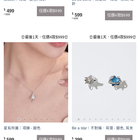
針
499
$
任選4款$999
599
$
599
任選4款$999
$
699
$
⏰最後1天．任選4款$999⏰
⏰最後1天．任選4款$999⏰
星有所屬｜項鍊 - 銀色
Be a star｜不對稱．耳環 - 銀色, 耳夾
599
399
$
$
任選4款$999
任選4款$999