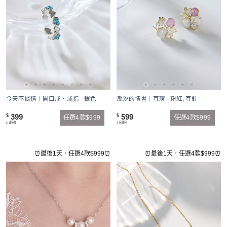
潮汐的情書｜耳環 - 粉紅, 耳針
今天不談情｜開口戒．戒指 - 銀色
599
399
$
$
任選4款$999
任選4款$999
699
499
$
$
⏰最後1天．任選4款$999⏰
⏰最後1天．任選4款$999⏰