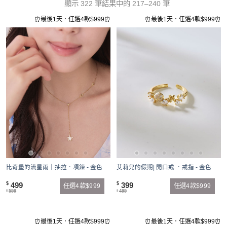
顯示 322 筆結果中的 217–240 筆
⏰最後1天．任選4款$999⏰
⏰最後1天．任選4款$999⏰
比奇堡的流星雨｜抽拉．項鍊 - 金色
艾莉兒的假期| 開口戒 ．戒指 - 金色
499
399
$
$
任選4款$999
任選4款$999
599
499
$
$
⏰最後1天．任選4款$999⏰
⏰最後1天．任選4款$999⏰