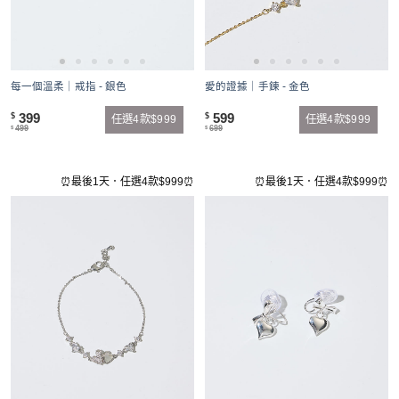
每一個溫柔｜戒指 - 銀色
愛的證據｜手鍊 - 金色
399
599
$
$
任選4款$999
任選4款$999
499
699
$
$
⏰最後1天．任選4款$999⏰
⏰最後1天．任選4款$999⏰