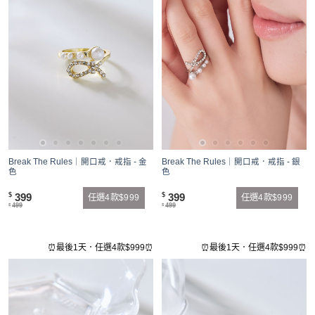
Break The Rules｜開口戒．戒指 - 金
Break The Rules｜開口戒．戒指 - 銀
色
色
399
399
$
$
任選4款$999
任選4款$999
499
499
$
$
⏰最後1天．任選4款$999⏰
⏰最後1天．任選4款$999⏰