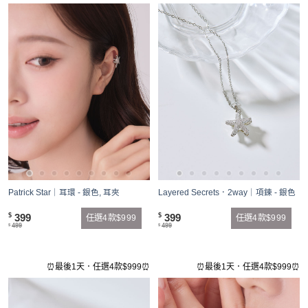
Patrick Star｜耳環 - 銀色, 耳夾
Layered Secrets．2way｜項鍊 - 銀色
399
399
$
$
任選4款$999
任選4款$999
499
499
$
$
⏰最後1天．任選4款$999⏰
⏰最後1天．任選4款$999⏰