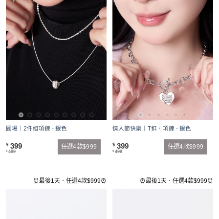
圓場｜2件組項鍊 - 銀色
情人節快樂｜T扣．項鍊 - 銀色
399
399
$
$
任選4款$999
任選4款$999
499
499
$
$
⏰最後1天．任選4款$999⏰
⏰最後1天．任選4款$999⏰