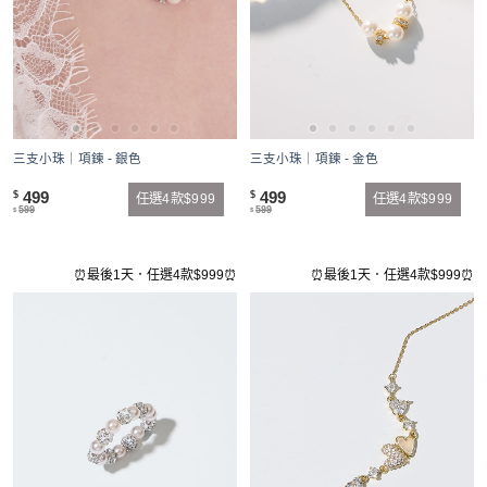
三支小珠｜項鍊 - 銀色
三支小珠｜項鍊 - 金色
499
499
$
$
任選4款$999
任選4款$999
599
599
$
$
⏰最後1天．任選4款$999⏰
⏰最後1天．任選4款$999⏰