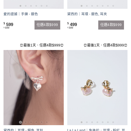
愛的證據｜手鍊 - 銀色
黛西的｜耳環 - 銀色, 耳夾
599
499
$
$
任選4款$999
任選4款$999
699
599
$
$
⏰最後1天．任選4款$999⏰
⏰最後1天．任選4款$999⏰
La La Land｜免後扣．耳環 - 粉紅, 耳
黛西的｜耳環 - 銀色, 耳針