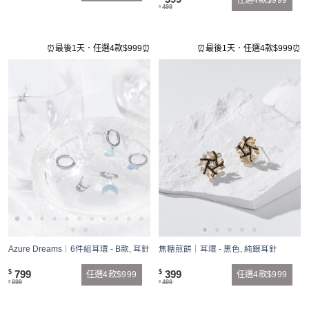
499
$
⏰最後1天．任選4款$999⏰
⏰最後1天．任選4款$999⏰
Azure Dreams｜6件組耳環 - B款, 耳針
焦糖煎餅｜耳環 - 黑色, 純銀耳針
799
399
$
$
任選4款$999
任選4款$999
899
499
$
$