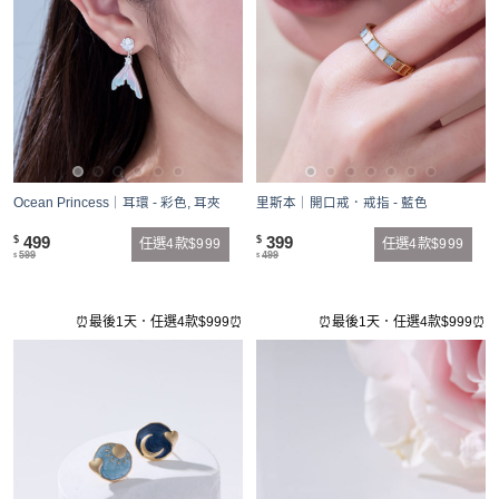
Ocean Princess｜耳環 - 彩色, 耳夾
里斯本｜開口戒．戒指 - 藍色
499
399
$
$
任選4款$999
任選4款$999
599
499
$
$
⏰最後1天．任選4款$999⏰
⏰最後1天．任選4款$999⏰