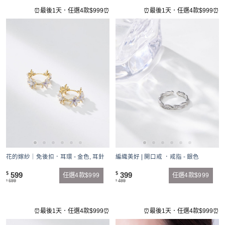
⏰最後1天．任選4款$999⏰
⏰最後1天．任選4款$999⏰
花的嫁紗｜免後扣．耳環 - 金色, 耳針
編織美好 | 開口戒 ．戒指 - 銀色
599
399
$
$
任選4款$999
任選4款$999
699
499
$
$
⏰最後1天．任選4款$999⏰
⏰最後1天．任選4款$999⏰