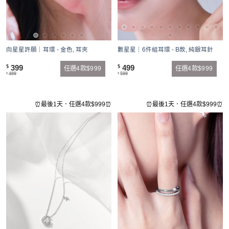
向星星許願｜耳環 - 金色, 耳夾
數星星｜6件組耳環 - B款, 純銀耳針
399
499
$
$
任選4款$999
任選4款$999
499
599
$
$
⏰最後1天．任選4款$999⏰
⏰最後1天．任選4款$999⏰