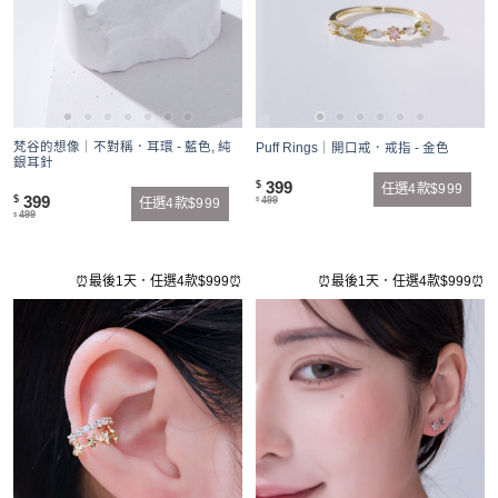
梵谷的想像｜不對稱．耳環 - 藍色, 純
Puff Rings｜開口戒．戒指 - 金色
銀耳針
399
$
任選4款$999
399
$
499
任選4款$999
$
499
$
⏰最後1天．任選4款$999⏰
⏰最後1天．任選4款$999⏰