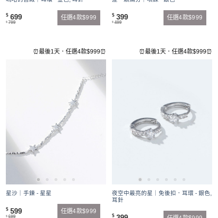
699
399
$
$
任選4款$999
任選4款$999
799
499
$
$
⏰最後1天．任選4款$999⏰
⏰最後1天．任選4款$999⏰
夜空中最亮的星｜免後扣．耳環 - 銀色,
星沙｜手鍊 - 星星
耳針
599
$
任選4款$999
399
$
699
任選4款$999
$