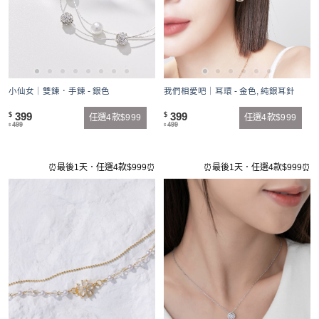
小仙女｜雙鍊．手鍊 - 銀色
我們相愛吧｜耳環 - 金色, 純銀耳針
399
399
$
$
任選4款$999
任選4款$999
499
499
$
$
⏰最後1天．任選4款$999⏰
⏰最後1天．任選4款$999⏰