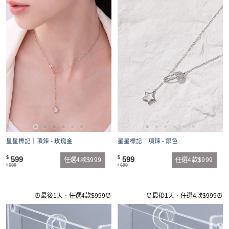
星星標記｜項鍊 - 玫瑰金
星星標記｜項鍊 - 銀色
599
599
$
$
任選4款$999
任選4款$999
699
699
$
$
⏰最後1天．任選4款$999⏰
⏰最後1天．任選4款$999⏰