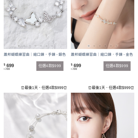
蕭邦蝴蝶練習曲｜縮口鍊．手鍊 - 銀色
蕭邦蝴蝶練習曲｜縮口鍊．手鍊 - 金色
699
699
$
$
任選4款$999
任選4款$999
799
799
$
$
⏰最後1天．任選4款$999⏰
⏰最後1天．任選4款$999⏰