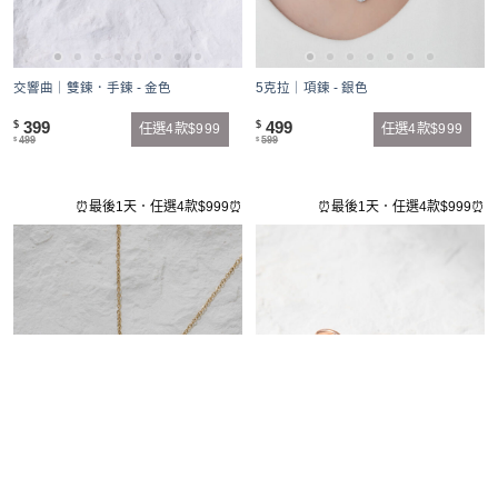
交響曲｜雙鍊．手鍊 - 金色
5克拉｜項鍊 - 銀色
399
499
$
$
任選4款$999
任選4款$999
499
599
$
$
⏰最後1天．任選4款$999⏰
⏰最後1天．任選4款$999⏰