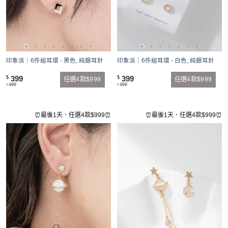
印象派｜6件組耳環 - 黑色, 純銀耳針
印象派｜6件組耳環 - 白色, 純銀耳針
399
399
$
$
任選4款$999
任選4款$999
499
499
$
$
⏰最後1天．任選4款$999⏰
⏰最後1天．任選4款$999⏰