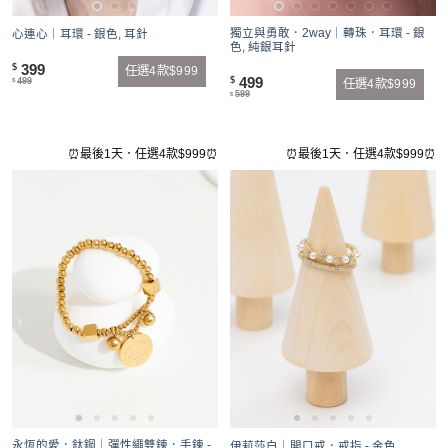
獨立與勇敢．2way｜轉珠．耳環 - 銀
心連心｜耳環 - 銀色, 耳針
色, 純銀耳針
399
$
任選4款$999
499
$
499
任選4款$999
$
599
$
⏰最後1天．任選4款$999⏰
⏰最後1天．任選4款$999⏰
永恆的愛．鈦鋼｜彈性繩雙鍊．手鍊 -
伊莉莎白｜開口戒．戒指 - 金色