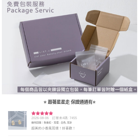
⭐ 跟著星星走 保證通通有⭐
2026-08-06
訂單末4碼: 7455
評分
5
滿
幾何回憶｜免後扣．耳環 - 白色, 耳針
分 5
超美的小香風耳環！好喜歡！