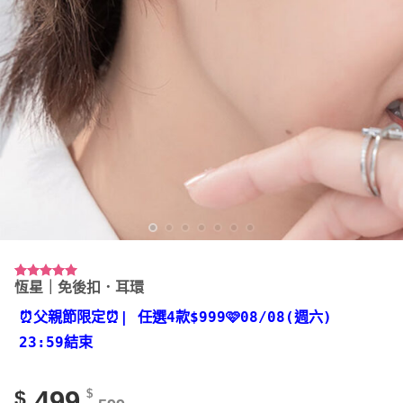
恆星｜免後扣．耳環
評分
54
4.93
/ 5，已有
位顧客進
⏰父親節限定⏰
| 任選4款
$999🩷08/08(週六)
行評分
23:59結束
499
$
$