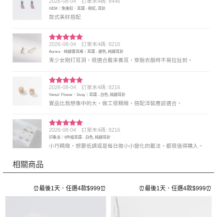
2026-08-04
訂單末4碼: 8446
評分
5
滿
GEM｜免後扣．耳環 - 粉紅, 耳針
分 5
款式美好搭配
2026-08-04
訂單末4碼: 8216
評分
5
滿
Aurora．純銀養耳棒｜耳環 - 銀色, 純銀耳針
分 5
青少女剛打耳洞，很適合戴來養耳，穿脫衣服時不易拉扯到。
2026-08-04
訂單末4碼: 8216
評分
5
滿
Venus' Flower．2way｜耳環 - 白色, 純銀耳針
分 5
實品比我想像中的大，做工很精緻，搭配洋裝應該適合。
2026-08-04
訂單末4碼: 8216
評分
5
滿
印象派｜6件組耳環 - 白色, 純銀耳針
分 5
小巧精緻，想要低調或是每日做小小變化的戴法，都很值得購入。
相關商品
⏰
⏰最後1天．任選4款$999⏰
⏰最後1天．任選4款$999⏰