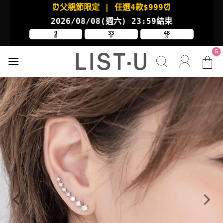
Skip
⏰父親節限定
| 任選4款
$999⏰
to
2026/08/08(週六
) 23:59結束
content
9
33
48
時
分
秒