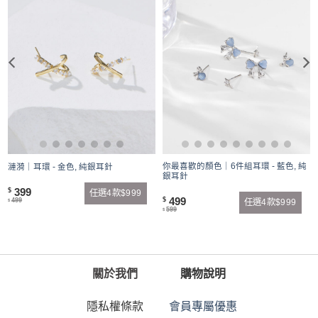
耳
你最喜歡的顏色｜6件組耳環 - 藍色, 純
漣漪｜耳環 - 金色, 純銀耳針
銀耳針
399
$
任選4款$999
499
$
499
任選4款$999
$
599
$
關於我們
購物說明
隱私權條款
會員專屬優惠