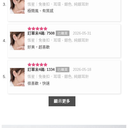
分 5
恆星｜免後扣．耳環 - 銀色, 純銀耳針
極簡風、有質感
訂單末4碼: 7508
2026-05-31
已購買
評分
5
滿
分 5
恆星｜免後扣．耳環 - 銀色, 純銀耳針
好美，超喜歡
訂單末4碼: 1334
2026-05-18
已購買
評分
5
滿
分 5
恆星｜免後扣．耳環 - 銀色, 純銀耳針
很喜歡，快速
顯示更多