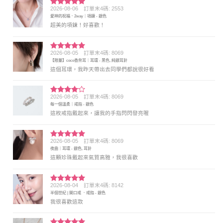
2026-08-06
訂單末4碼: 2553
評分
5
滿
愛神的祝福．2way｜項鍊 - 銀色
分 5
超美的項鍊！好喜歡！
2026-08-05
訂單末4碼: 8069
評分
5
滿
【限量】coco香奈耳｜耳環 - 黑色, 純銀耳針
分 5
這個耳環，我昨天帶出去同學們都說很好看
2026-08-05
訂單末4碼: 8069
評分
4
每一個溫柔｜戒指 - 銀色
滿分 5
這枚戒指戴起來，讓我的手指閃閃發亮喔
2026-08-05
訂單末4碼: 8069
評分
5
滿
夜曲｜耳環 - 銀色, 耳針
分 5
這顆珍珠戴起來氣質高雅，我很喜歡
2026-08-04
訂單末4碼: 8142
評分
5
滿
半個世紀 | 開口戒 ．戒指 - 銀色
分 5
我很喜歡這款