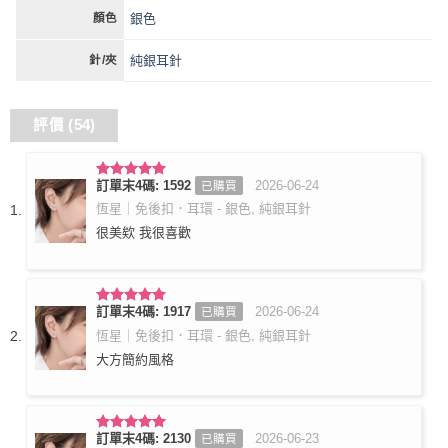
銀色
顏色
純銀耳針
針/夾
評價 (54)
訂單末4碼: 1592
2026-06-24
已購買
評分
5
滿
分 5
恆星｜免後扣．耳環 - 銀色, 純銀耳針
很美欸 我很喜歡
訂單末4碼: 1917
2026-06-24
已購買
評分
5
滿
分 5
恆星｜免後扣．耳環 - 銀色, 純銀耳針
大方簡約風格
訂單末4碼: 2130
2026-06-23
已購買
評分
5
滿