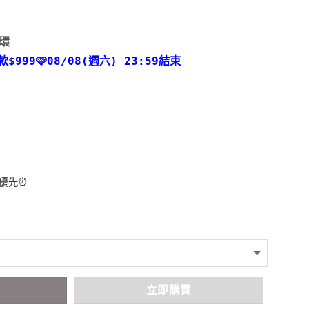
環
款
$999🩷08/08(週六) 23:59結束
者優先⏰
車
立即購買