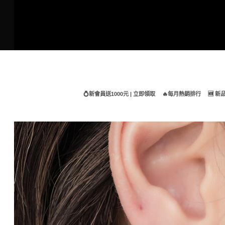
Skip
to
content
💍新會員送1000元 | 立即領取
🔥每月熱銷排行
🆕 