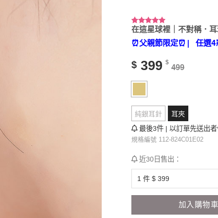
在這星球裡｜不對稱．耳
評分
36
4.94
/ 5，已有
⏰父親節限定⏰
| 任選4
位顧客進
行評分
399
$
$
499
純銀耳針
耳夾
最後3件 | 以訂單先送出
規格編號 112-824C01E02
近30日售出：
加入購物