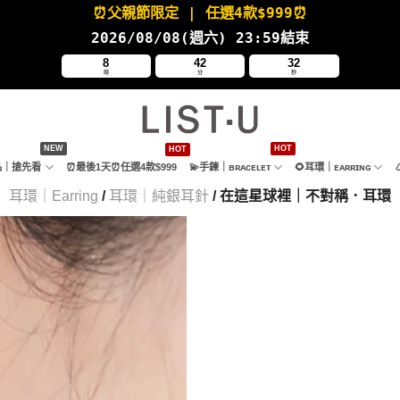
⏰父親節限定
| 任選4款
$999⏰
2026/08/08(週六
) 23:59結束
8
42
30
時
分
秒
新品｜搶先看
⏰最後1天⏰任選4款$999
💫手鍊｜ʙʀᴀᴄᴇʟᴇᴛ
🌻耳環｜ᴇᴀʀʀɪɴɢ
耳環｜Earring
/
耳環｜純銀耳針
/ 在這星球裡｜不對稱．耳環