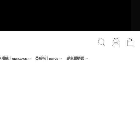
📿項鍊｜ɴᴇᴄᴋʟᴀᴄᴇ
💍戒指｜ʀɪɴɢs
🌈主題精選