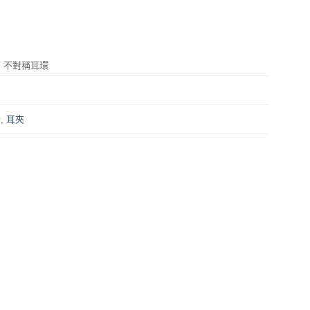
 不對稱耳環
針
,
耳夾