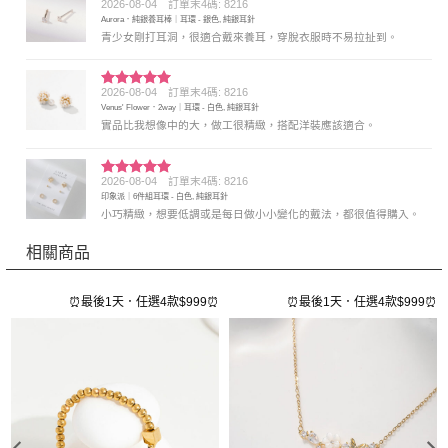
2026-08-04
訂單末4碼: 8216
評分
5
滿
Aurora．純銀養耳棒｜耳環 - 銀色, 純銀耳針
分 5
青少女剛打耳洞，很適合戴來養耳，穿脫衣服時不易拉扯到。
2026-08-04
訂單末4碼: 8216
評分
5
滿
Venus' Flower．2way｜耳環 - 白色, 純銀耳針
分 5
實品比我想像中的大，做工很精緻，搭配洋裝應該適合。
2026-08-04
訂單末4碼: 8216
評分
5
滿
印象派｜6件組耳環 - 白色, 純銀耳針
分 5
小巧精緻，想要低調或是每日做小小變化的戴法，都很值得購入。
相關商品
⏰
⏰最後1天．任選4款$999⏰
⏰最後1天．任選4款$999⏰