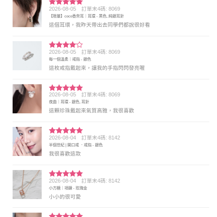
2026-08-05
訂單末4碼: 8069
評分
5
滿
【限量】coco香奈耳｜耳環 - 黑色, 純銀耳針
分 5
這個耳環，我昨天帶出去同學們都說很好看
2026-08-05
訂單末4碼: 8069
評分
4
每一個溫柔｜戒指 - 銀色
滿分 5
這枚戒指戴起來，讓我的手指閃閃發亮喔
2026-08-05
訂單末4碼: 8069
評分
5
滿
夜曲｜耳環 - 銀色, 耳針
分 5
這顆珍珠戴起來氣質高雅，我很喜歡
2026-08-04
訂單末4碼: 8142
評分
5
滿
半個世紀 | 開口戒 ．戒指 - 銀色
分 5
我很喜歡這款
2026-08-04
訂單末4碼: 8142
評分
5
滿
小方糖｜項鍊 - 玫瑰金
分 5
小小的很可愛