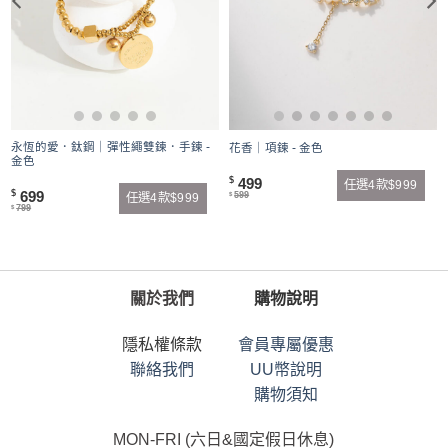
永恆的愛．鈦鋼｜彈性繩雙鍊．手鍊 -
花香｜項鍊 - 金色
金色
499
$
任選4款$999
699
$
599
任選4款$999
$
799
$
關於我們
購物說明
隱私權條款
會員專屬優惠
聯絡我們
UU幣說明
購物須知
MON-FRI (六日&國定假日休息)