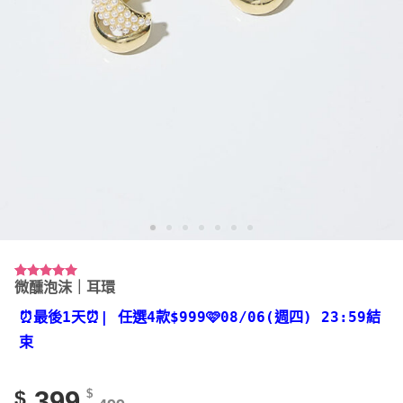
微醺泡沫｜耳環
評分
1
5.00
/ 5，已有
位顧客進行
⏰最後1天⏰
| 任選4款
$999🩷08/06(週四) 23:59結
評分
束
399
$
$