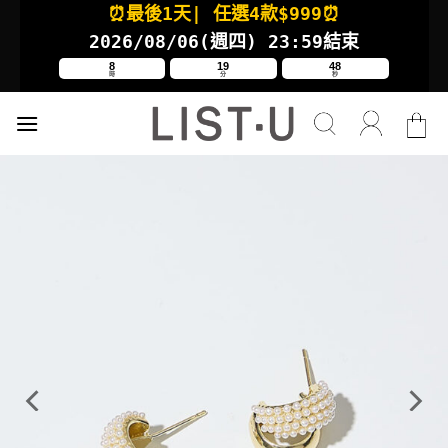
⏰最後1天
| 任選4款
$999⏰
Skip
to
2026/08/06(週四
) 23:59結束
content
8
19
47
時
分
秒