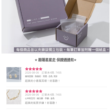
⭐ 跟著星星走 保證通通有⭐
2026-08-06
訂單末4碼: 7455
評分
5
滿
幾何回憶｜免後扣．耳環 - 白色, 耳針
分 5
超美的小香風耳環！好喜歡！
2026-08-06
訂單末4碼: 7455
評分
5
滿
心中的日月｜縮口鍊．手鍊 - 金色
分 5
超美的氣質手鍊！好喜歡！