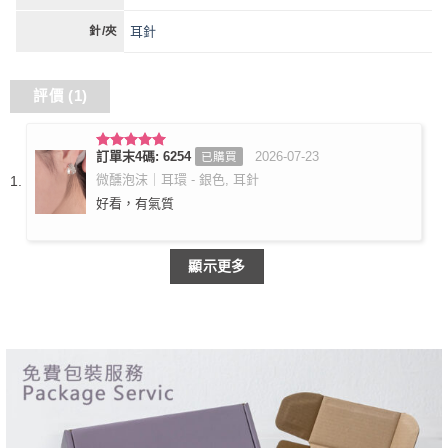
耳針
針/夾
評價 (1)
訂單末4碼: 6254
2026-07-23
已購買
評分
5
滿
分 5
微醺泡沫｜耳環 - 銀色, 耳針
好看，有氣質
顯示更多