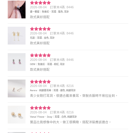
2026-08-04
訂單末4碼: 8446
評分
5
滿
畫一顆星｜免後扣．耳環 - 藍色, 耳針
分 5
款式美好搭配
2026-08-04
訂單末4碼: 8446
評分
5
滿
花語｜耳環 - 金色, 耳針
分 5
款式美好搭配
2026-08-04
訂單末4碼: 8446
評分
5
滿
GEM｜免後扣．耳環 - 粉紅, 耳針
分 5
款式美好搭配
2026-08-04
訂單末4碼: 8216
評分
5
滿
Aurora．純銀養耳棒｜耳環 - 銀色, 純銀耳針
分 5
青少女剛打耳洞，很適合戴來養耳，穿脫衣服時不易拉扯到。
2026-08-04
訂單末4碼: 8216
評分
5
滿
Venus' Flower．2way｜耳環 - 白色, 純銀耳針
分 5
實品比我想像中的大，做工很精緻，搭配洋裝應該適合。