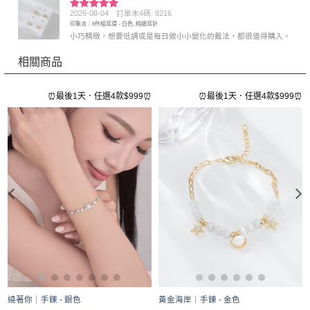
2026-08-04
訂單末4碼: 8216
評分
5
滿
印象派｜6件組耳環 - 白色, 純銀耳針
分 5
小巧精緻，想要低調或是每日做小小變化的戴法，都很值得購入。
相關商品
⏰
⏰最後1天．任選4款$999⏰
⏰最後1天．任選4款$999⏰
繞著你｜手鍊 - 銀色
黃金海岸｜手鍊 - 金色