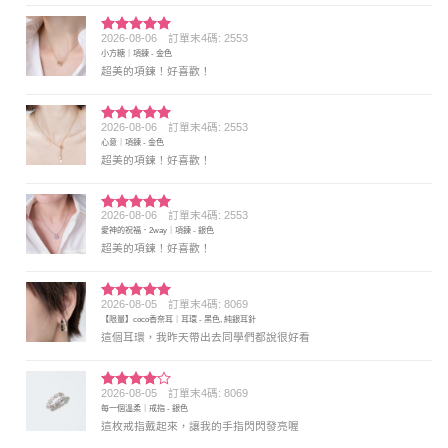
2026-08-06
訂單末4碼: 2553
評分
5
滿
小方糖｜項鍊 - 金色
分 5
超美的項鍊！好喜歡！
2026-08-06
訂單末4碼: 2553
評分
5
滿
心意｜項鍊 - 金色
分 5
超美的項鍊！好喜歡！
2026-08-06
訂單末4碼: 2553
評分
5
滿
愛神的祝福．2way｜項鍊 - 銀色
分 5
超美的項鍊！好喜歡！
2026-08-05
訂單末4碼: 8069
評分
5
滿
【限量】coco香奈耳｜耳環 - 黑色, 純銀耳針
分 5
這個耳環，我昨天帶出去同學們都說很好看
2026-08-05
訂單末4碼: 8069
評分
4
每一個溫柔｜戒指 - 銀色
滿分 5
這枚戒指戴起來，讓我的手指閃閃發亮喔