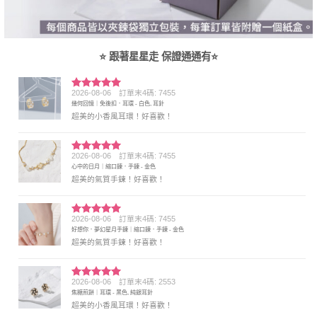
⭐ 跟著星星走 保證通通有⭐
2026-08-06
訂單末4碼: 7455
評分
5
滿
幾何回憶｜免後扣．耳環 - 白色, 耳針
分 5
超美的小香風耳環！好喜歡！
2026-08-06
訂單末4碼: 7455
評分
5
滿
心中的日月｜縮口鍊．手鍊 - 金色
分 5
超美的氣質手鍊！好喜歡！
2026-08-06
訂單末4碼: 7455
評分
5
滿
好想你．夢幻星月手鍊｜縮口鍊．手鍊 - 金色
分 5
超美的氣質手鍊！好喜歡！
2026-08-06
訂單末4碼: 2553
評分
5
滿
焦糖煎餅｜耳環 - 黑色, 純銀耳針
分 5
超美的小香風耳環！好喜歡！