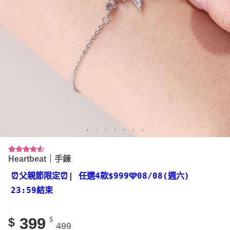
Heartbeat｜手鍊
評分
4
4.50
/ 5，已有
位顧客進
⏰父親節限定⏰
| 任選4款
$999🩷08/08(週六)
行評分
23:59結束
399
$
$
499