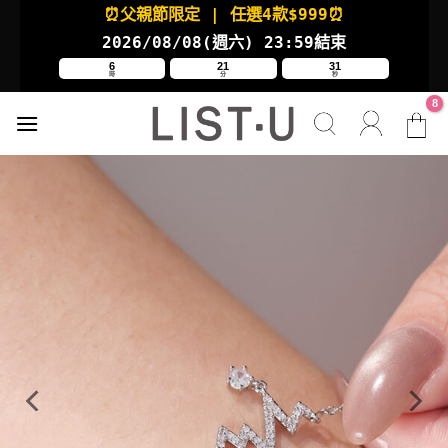
Skip
⏰父親節限定
| 任選4款
$999⏰
to
2026/08/08(週六
) 23:59結束
content
6
21
30
時
分
秒