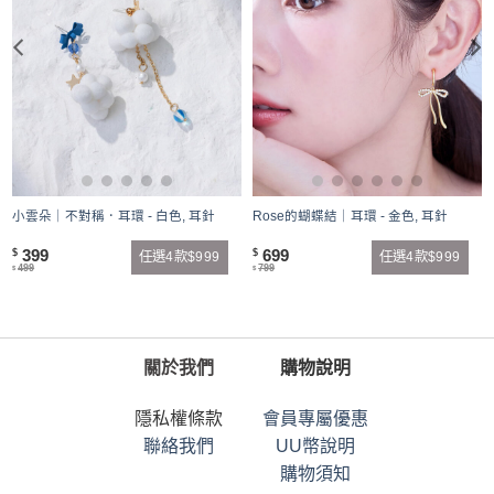
小雲朵｜不對稱．耳環 - 白色, 耳針
Rose的蝴蝶結｜耳環 - 金色, 耳針
399
699
$
$
任選4款$999
任選4款$999
499
799
$
$
關於我們
購物說明
隱私權條款
會員專屬優惠
聯絡我們
UU幣說明
購物須知