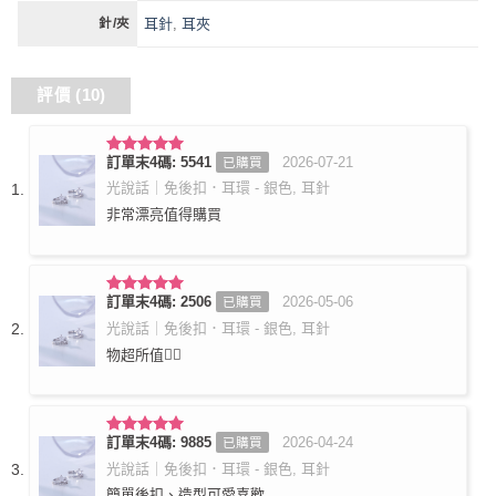
耳針
,
耳夾
針/夾
評價 (10)
訂單末4碼: 5541
2026-07-21
已購買
評分
5
滿
分 5
光說話｜免後扣．耳環 - 銀色, 耳針
非常漂亮值得購買
訂單末4碼: 2506
2026-05-06
已購買
評分
5
滿
分 5
光說話｜免後扣．耳環 - 銀色, 耳針
物超所值👍🏻
訂單末4碼: 9885
2026-04-24
已購買
評分
5
滿
分 5
光說話｜免後扣．耳環 - 銀色, 耳針
簡單後扣、造型可愛喜歡