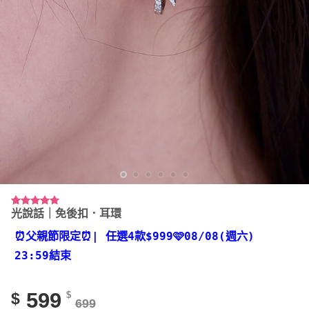
光說話｜免後扣．耳環
評分
10
5.00
/ 5，已有
位顧客進行
⏰父親節限定⏰
| 任選4款
$999🩷08/08(週六)
評分
23:59結束
599
$
$
699