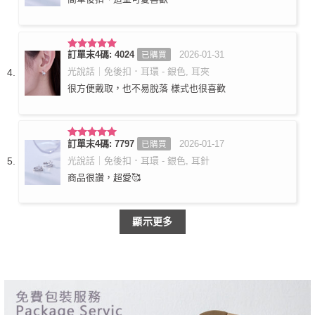
訂單末4碼: 4024
2026-01-31
已購買
評分
5
滿
分 5
光說話｜免後扣．耳環 - 銀色, 耳夾
很方便戴取，也不易脫落 樣式也很喜歡
訂單末4碼: 7797
2026-01-17
已購買
評分
5
滿
分 5
光說話｜免後扣．耳環 - 銀色, 耳針
商品很讚，超愛🥰
顯示更多