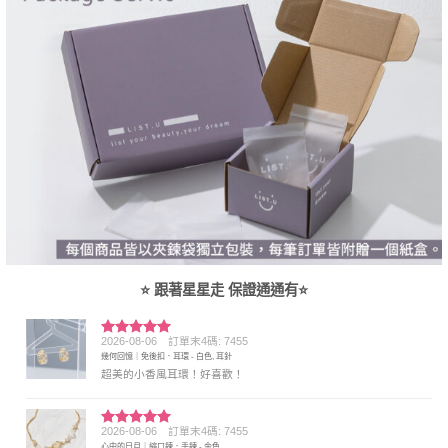
⭐ 跟著星星走 保證通通有⭐
2026-08-06
訂單末4碼: 7455
評分
5
滿
幾何回憶｜免後扣．耳環 - 白色, 耳針
分 5
超美的小香風耳環！好喜歡！
2026-08-06
訂單末4碼: 7455
評分
5
滿
心中的日月｜縮口鍊．手鍊 - 金色