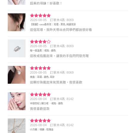
超美的項鍊！好喜歡！
2026-08-05
訂單末4碼: 8069
評分
5
滿
【限量】coco香奈耳｜耳環 - 黑色, 純銀耳針
分 5
這個耳環，我昨天帶出去同學們都說很好看
2026-08-05
訂單末4碼: 8069
評分
4
每一個溫柔｜戒指 - 銀色
滿分 5
這枚戒指戴起來，讓我的手指閃閃發亮喔
2026-08-05
訂單末4碼: 8069
評分
5
滿
夜曲｜耳環 - 銀色, 耳針
分 5
這顆珍珠戴起來氣質高雅，我很喜歡
2026-08-04
訂單末4碼: 8142
評分
5
滿
半個世紀 | 開口戒 ．戒指 - 銀色
分 5
我很喜歡這款
2026-08-04
訂單末4碼: 8142
評分
5
滿
小方糖｜項鍊 - 玫瑰金
分 5