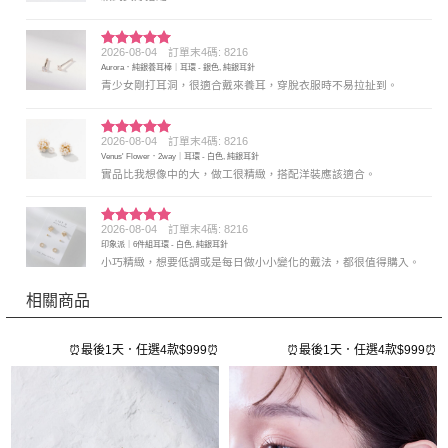
2026-08-04
訂單末4碼: 8216
評分
5
滿
Aurora．純銀養耳棒｜耳環 - 銀色, 純銀耳針
分 5
青少女剛打耳洞，很適合戴來養耳，穿脫衣服時不易拉扯到。
2026-08-04
訂單末4碼: 8216
評分
5
滿
Venus' Flower．2way｜耳環 - 白色, 純銀耳針
分 5
實品比我想像中的大，做工很精緻，搭配洋裝應該適合。
2026-08-04
訂單末4碼: 8216
評分
5
滿
印象派｜6件組耳環 - 白色, 純銀耳針
分 5
小巧精緻，想要低調或是每日做小小變化的戴法，都很值得購入。
相關商品
⏰
⏰最後1天．任選4款$999⏰
⏰最後1天．任選4款$999⏰