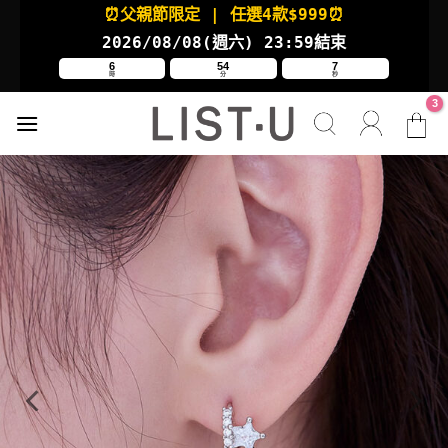
Skip
⏰父親節限定
| 任選4款
$999⏰
to
2026/08/08(週六
) 23:59結束
content
6
54
7
時
分
秒