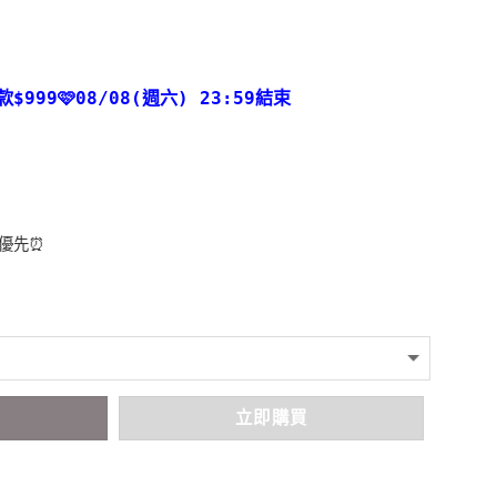
款
$999🩷08/08(週六) 23:59結束
者優先⏰
車
立即購買