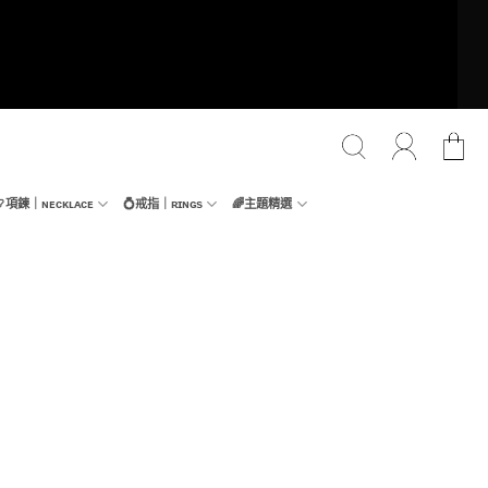
📿項鍊｜ɴᴇᴄᴋʟᴀᴄᴇ
💍戒指｜ʀɪɴɢs
🌈主題精選