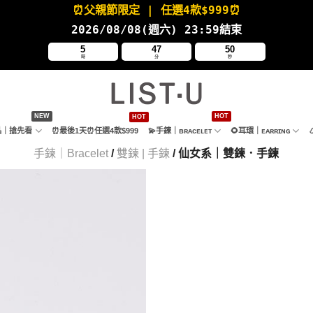
⏰父親節限定
| 任選4款
$999⏰
2026/08/08(週六
) 23:59結束
5
47
49
時
分
秒
新品｜搶先看
⏰最後1天⏰任選4款$999
💫手鍊｜ʙʀᴀᴄᴇʟᴇᴛ
🌻耳環｜ᴇᴀʀʀɪɴɢ
手鍊｜Bracelet
/
雙鍊 | 手鍊
/ 仙女系｜雙鍊．手鍊