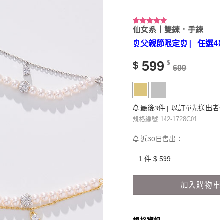
仙女系｜雙鍊．手鍊
評分
17
4.94
/ 5，已有
⏰父親節限定⏰
| 任選4
位顧客進
行評分
599
$
$
699
最後3件 | 以訂單先送出
規格編號 142-1728C01
近30日售出：
加入購物
規格資訊