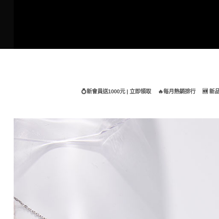
Skip
to
content
💍新會員送1000元 | 立即領取
🔥每月熱銷排行
🆕 