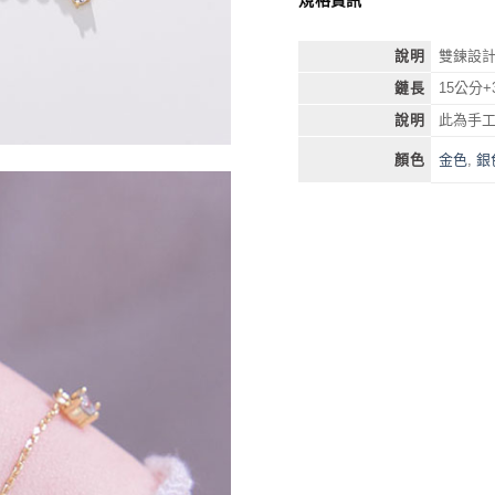
說明
雙鍊設
鏈長
15公分
說明
此為手
金色
,
銀
顏色