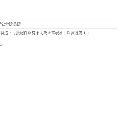
計
+3公分延長鏈
工製造，每批配件略有不同為正常現象，以實體為主。
色