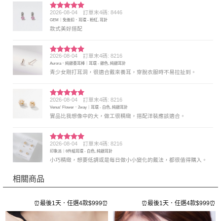
2026-08-04
訂單末4碼: 8446
評分
5
滿
GEM｜免後扣．耳環 - 粉紅, 耳針
分 5
款式美好搭配
2026-08-04
訂單末4碼: 8216
評分
5
滿
Aurora．純銀養耳棒｜耳環 - 銀色, 純銀耳針
分 5
青少女剛打耳洞，很適合戴來養耳，穿脫衣服時不易拉扯到。
2026-08-04
訂單末4碼: 8216
評分
5
滿
Venus' Flower．2way｜耳環 - 白色, 純銀耳針
分 5
實品比我想像中的大，做工很精緻，搭配洋裝應該適合。
2026-08-04
訂單末4碼: 8216
評分
5
滿
印象派｜6件組耳環 - 白色, 純銀耳針
分 5
小巧精緻，想要低調或是每日做小小變化的戴法，都很值得購入。
相關商品
⏰
⏰最後1天．任選4款$999⏰
⏰最後1天．任選4款$999⏰