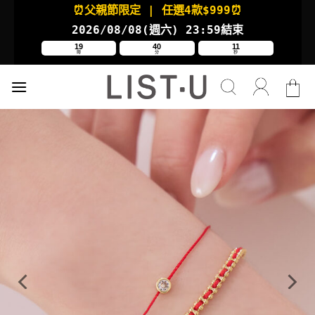
Skip
⏰父親節限定
| 任選4款
$999⏰
to
2026/08/08(週六
) 23:59結束
content
19
40
10
時
分
秒