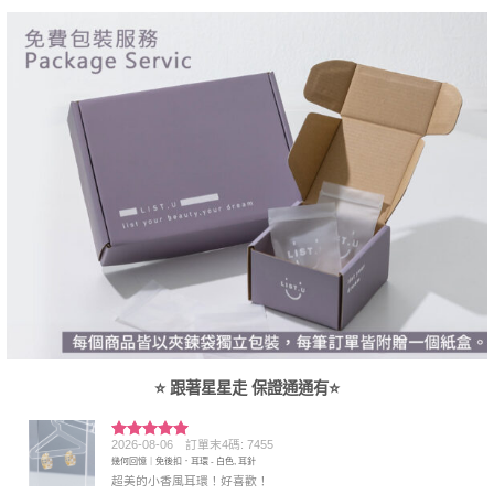
⭐ 跟著星星走 保證通通有⭐
2026-08-06
訂單末4碼: 7455
評分
5
滿
幾何回憶｜免後扣．耳環 - 白色, 耳針
分 5
超美的小香風耳環！好喜歡！