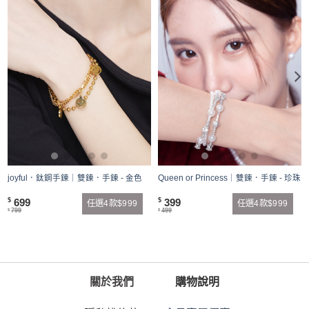
joyful．鈦鋼手鍊｜雙鍊．手鍊 - 金色
Queen or Princess｜雙鍊．手鍊 - 珍珠
699
399
$
$
任選4款$999
任選4款$999
799
499
$
$
關於我們
購物說明