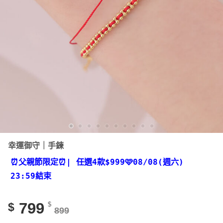
幸運御守｜手鍊
⏰父親節限定⏰
| 任選4款
$999🩷08/08(週六)
23:59結束
799
$
$
899