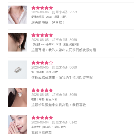
2026-08-06
訂單末4碼: 2553
評分
5
滿
愛神的祝福．2way｜項鍊 - 銀色
分 5
超美的項鍊！好喜歡！
2026-08-05
訂單末4碼: 8069
評分
5
滿
【限量】coco香奈耳｜耳環 - 黑色, 純銀耳針
分 5
這個耳環，我昨天帶出去同學們都說很好看
2026-08-05
訂單末4碼: 8069
評分
4
每一個溫柔｜戒指 - 銀色
滿分 5
這枚戒指戴起來，讓我的手指閃閃發亮喔
2026-08-05
訂單末4碼: 8069
評分
5
滿
夜曲｜耳環 - 銀色, 耳針
分 5
這顆珍珠戴起來氣質高雅，我很喜歡
2026-08-04
訂單末4碼: 8142
評分
5
滿
半個世紀 | 開口戒 ．戒指 - 銀色
分 5
我很喜歡這款