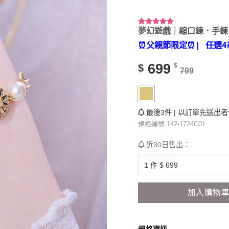
夢幻遊戲｜縮口鍊．手鍊
評分
8
5.00
/ 5，已有
⏰父親節限定⏰
| 任選4
位顧客進行
評分
699
$
$
799
最後3件 | 以訂單先送出
規格編號 142-1724C01
近30日售出：
加入購物
規格資訊