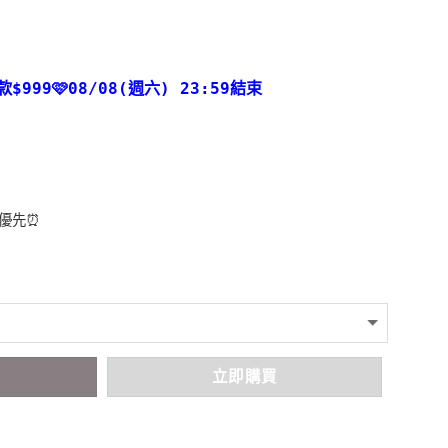
款
$999🩷08/08(週六) 23:59結束
者優先⏰
車
立即購買