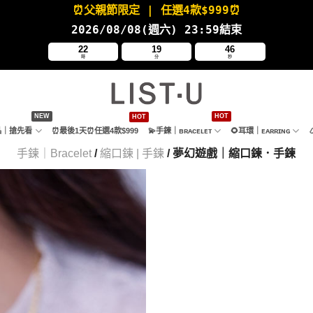
⏰父親節限定
| 任選4款
$999⏰
2026/08/08(週六
) 23:59結束
22
19
44
時
分
秒
新品｜搶先看
⏰最後1天⏰任選4款$999
💫手鍊｜ʙʀᴀᴄᴇʟᴇᴛ
🌻耳環｜ᴇᴀʀʀɪɴɢ
手鍊｜Bracelet
/
縮口鍊 | 手鍊
/ 夢幻遊戲｜縮口鍊．手鍊