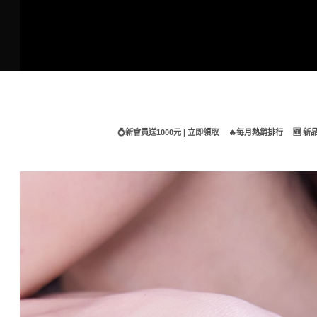
Skip
to
content
💍新會員送1000元 | 立即領取
🔥每月熱銷排行
🆕 