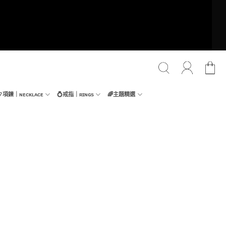
📿項鍊｜ɴᴇᴄᴋʟᴀᴄᴇ
💍戒指｜ʀɪɴɢs
🌈主題精選