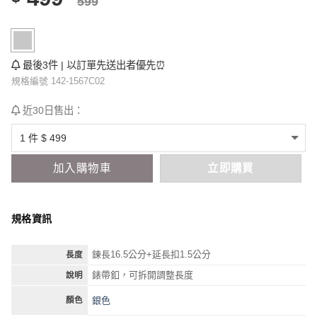
599
最後3件 | 以訂單先送出者優先⏰
規格編號 142-1567C02
近30日售出：
加入購物車
立即購買
規格資訊
鍊長16.5公分+延長扣1.5公分
長度
錶帶釦，可拆開調整長度
說明
銀色
顏色