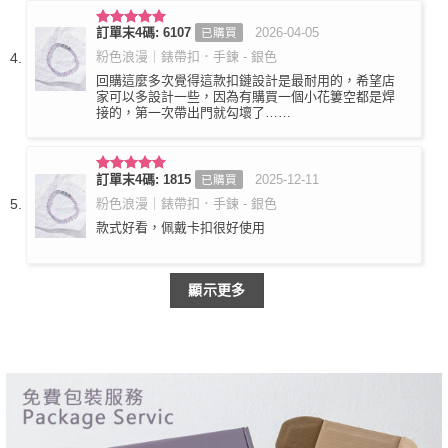
訂單末4碼: 6107
2026-04-05
已購買
評分
5
滿
分 5
粉色浪漫｜錶帶扣．手鍊 - 銀色
回購這麼多次覺得這款扣鏈設計是最耐用的，希望店
家可以多設計一些，因為有購買一個小花簍空都是焊
接的，第一次帶出門就勾壞了……
訂單末4碼: 1815
2025-12-11
已購買
評分
5
滿
分 5
粉色浪漫｜錶帶扣．手鍊 - 銀色
款式好看，佩戴卡扣很好使用
顯示更多