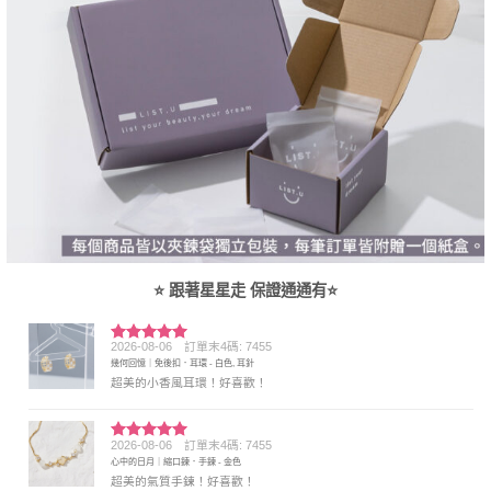
⭐ 跟著星星走 保證通通有⭐
2026-08-06
訂單末4碼: 7455
評分
5
滿
幾何回憶｜免後扣．耳環 - 白色, 耳針
分 5
超美的小香風耳環！好喜歡！
2026-08-06
訂單末4碼: 7455
評分
5
滿
心中的日月｜縮口鍊．手鍊 - 金色
分 5
超美的氣質手鍊！好喜歡！