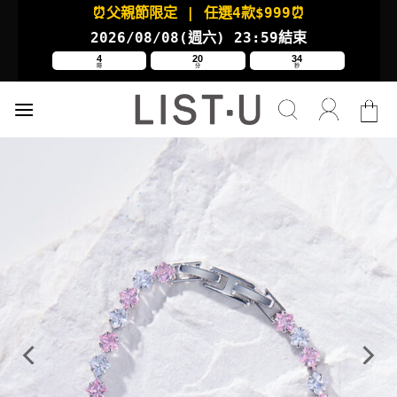
Skip
⏰父親節限定
| 任選4款
$999⏰
to
2026/08/08(週六
) 23:59結束
content
4
20
34
時
分
秒