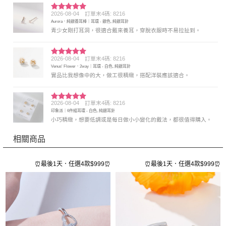
2026-08-04
訂單末4碼: 8216
評分
5
滿
Aurora．純銀養耳棒｜耳環 - 銀色, 純銀耳針
分 5
青少女剛打耳洞，很適合戴來養耳，穿脫衣服時不易拉扯到。
2026-08-04
訂單末4碼: 8216
評分
5
滿
Venus' Flower．2way｜耳環 - 白色, 純銀耳針
分 5
實品比我想像中的大，做工很精緻，搭配洋裝應該適合。
2026-08-04
訂單末4碼: 8216
評分
5
滿
印象派｜6件組耳環 - 白色, 純銀耳針
分 5
小巧精緻，想要低調或是每日做小小變化的戴法，都很值得購入。
相關商品
⏰
⏰最後1天．任選4款$999⏰
⏰最後1天．任選4款$999⏰