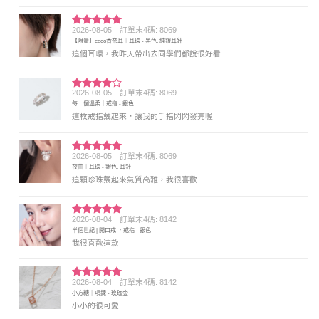
2026-08-05
訂單末4碼: 8069
評分
5
滿
【限量】coco香奈耳｜耳環 - 黑色, 純銀耳針
分 5
這個耳環，我昨天帶出去同學們都說很好看
2026-08-05
訂單末4碼: 8069
評分
4
每一個溫柔｜戒指 - 銀色
滿分 5
這枚戒指戴起來，讓我的手指閃閃發亮喔
2026-08-05
訂單末4碼: 8069
評分
5
滿
夜曲｜耳環 - 銀色, 耳針
分 5
這顆珍珠戴起來氣質高雅，我很喜歡
2026-08-04
訂單末4碼: 8142
評分
5
滿
半個世紀 | 開口戒 ．戒指 - 銀色
分 5
我很喜歡這款
2026-08-04
訂單末4碼: 8142
評分
5
滿
小方糖｜項鍊 - 玫瑰金
分 5
小小的很可愛