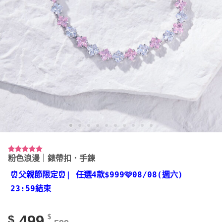
粉色浪漫｜錶帶扣．手鍊
評分
7
5.00
/ 5，已有
位顧客進行
⏰父親節限定⏰
| 任選4款
$999🩷08/08(週六)
評分
23:59結束
499
$
$