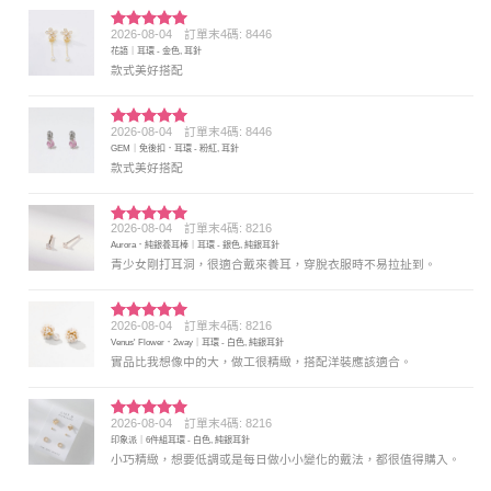
2026-08-04
訂單末4碼: 8446
評分
5
滿
花語｜耳環 - 金色, 耳針
分 5
款式美好搭配
2026-08-04
訂單末4碼: 8446
評分
5
滿
GEM｜免後扣．耳環 - 粉紅, 耳針
分 5
款式美好搭配
2026-08-04
訂單末4碼: 8216
評分
5
滿
Aurora．純銀養耳棒｜耳環 - 銀色, 純銀耳針
分 5
青少女剛打耳洞，很適合戴來養耳，穿脫衣服時不易拉扯到。
2026-08-04
訂單末4碼: 8216
評分
5
滿
Venus' Flower．2way｜耳環 - 白色, 純銀耳針
分 5
實品比我想像中的大，做工很精緻，搭配洋裝應該適合。
2026-08-04
訂單末4碼: 8216
評分
5
滿
印象派｜6件組耳環 - 白色, 純銀耳針
分 5
小巧精緻，想要低調或是每日做小小變化的戴法，都很值得購入。