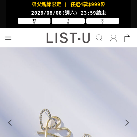
Skip
⏰父親節限定
| 任選4款
$999⏰
to
2026/08/08(週六
) 23:59結束
content
12
7
38
時
分
秒