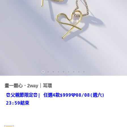
畫一顆心．2way｜耳環
⏰父親節限定⏰
| 任選4款
$999🩷08/08(週六)
23:59結束