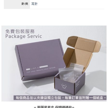
耳針
針/夾
⭐ 跟著星星走 保證通通有⭐