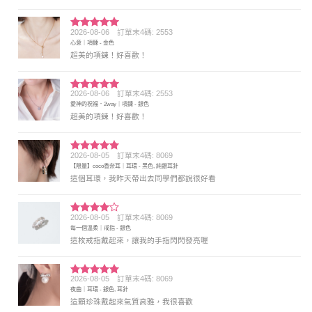
2026-08-06
訂單末4碼: 2553
評分
5
滿
心意｜項鍊 - 金色
分 5
超美的項鍊！好喜歡！
2026-08-06
訂單末4碼: 2553
評分
5
滿
愛神的祝福．2way｜項鍊 - 銀色
分 5
超美的項鍊！好喜歡！
2026-08-05
訂單末4碼: 8069
評分
5
滿
【限量】coco香奈耳｜耳環 - 黑色, 純銀耳針
分 5
這個耳環，我昨天帶出去同學們都說很好看
2026-08-05
訂單末4碼: 8069
評分
4
每一個溫柔｜戒指 - 銀色
滿分 5
這枚戒指戴起來，讓我的手指閃閃發亮喔
2026-08-05
訂單末4碼: 8069
評分
5
滿
夜曲｜耳環 - 銀色, 耳針
分 5
這顆珍珠戴起來氣質高雅，我很喜歡