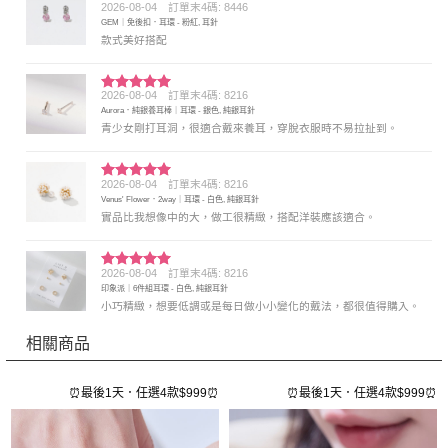
2026-08-04
訂單末4碼: 8446
評分
5
滿
GEM｜免後扣．耳環 - 粉紅, 耳針
分 5
款式美好搭配
2026-08-04
訂單末4碼: 8216
評分
5
滿
Aurora．純銀養耳棒｜耳環 - 銀色, 純銀耳針
分 5
青少女剛打耳洞，很適合戴來養耳，穿脫衣服時不易拉扯到。
2026-08-04
訂單末4碼: 8216
評分
5
滿
Venus' Flower．2way｜耳環 - 白色, 純銀耳針
分 5
實品比我想像中的大，做工很精緻，搭配洋裝應該適合。
2026-08-04
訂單末4碼: 8216
評分
5
滿
印象派｜6件組耳環 - 白色, 純銀耳針
分 5
小巧精緻，想要低調或是每日做小小變化的戴法，都很值得購入。
相關商品
⏰
⏰最後1天．任選4款$999⏰
⏰最後1天．任選4款$999⏰