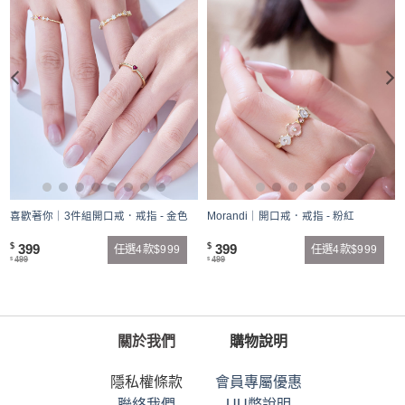
喜歡著你｜3件組開口戒．戒指 - 金色
Morandi｜開口戒．戒指 - 粉紅
399
399
$
$
任選4款$999
任選4款$999
499
499
$
$
關於我們
購物說明
隱私權條款
會員專屬優惠
聯絡我們
UU幣說明