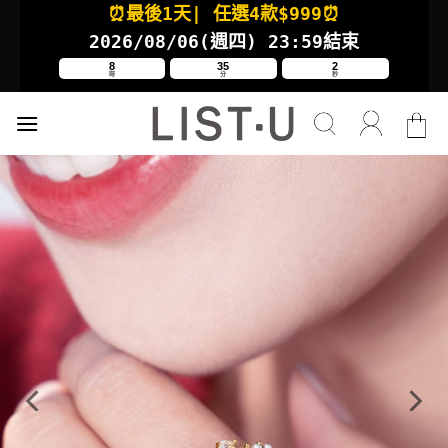
⏰最後1天
| 任選4款
$999⏰
Skip
to
2026/08/06(週四
) 23:59結束
content
8
35
2
時
分
秒