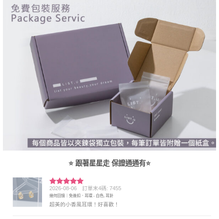
⭐ 跟著星星走 保證通通有⭐
2026-08-06
訂單末4碼: 7455
評分
5
滿
幾何回憶｜免後扣．耳環 - 白色, 耳針
分 5
超美的小香風耳環！好喜歡！