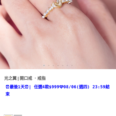
光之翼 | 開口戒 ．戒指
⏰最後1天⏰
| 任選4款
$999🩷08/06(週四) 23:59結
束