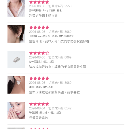
2026-08-06
訂單末4碼: 2553
評分
5
滿
愛神的祝福．2way｜項鍊 - 銀色
分 5
超美的項鍊！好喜歡！
2026-08-05
訂單末4碼: 8069
評分
5
滿
【限量】coco香奈耳｜耳環 - 黑色, 純銀耳針
分 5
這個耳環，我昨天帶出去同學們都說很好看
2026-08-05
訂單末4碼: 8069
評分
4
每一個溫柔｜戒指 - 銀色
滿分 5
這枚戒指戴起來，讓我的手指閃閃發亮喔
2026-08-05
訂單末4碼: 8069
評分
5
滿
夜曲｜耳環 - 銀色, 耳針
分 5
這顆珍珠戴起來氣質高雅，我很喜歡
2026-08-04
訂單末4碼: 8142
評分
5
滿
半個世紀 | 開口戒 ．戒指 - 銀色
分 5
我很喜歡這款