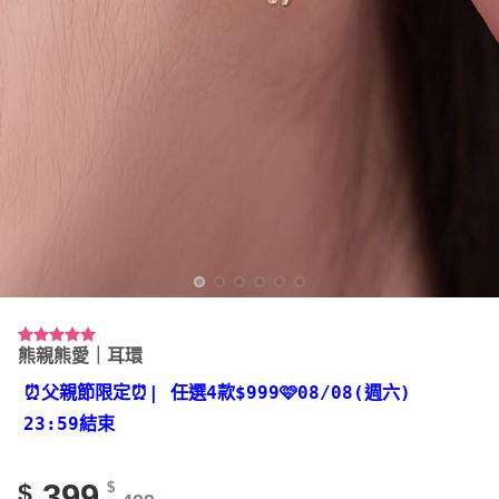
熊親熊愛｜耳環
評分
3
5.00
/ 5，已有
位顧客進行
⏰父親節限定⏰
| 任選4款
$999🩷08/08(週六)
評分
23:59結束
399
$
$