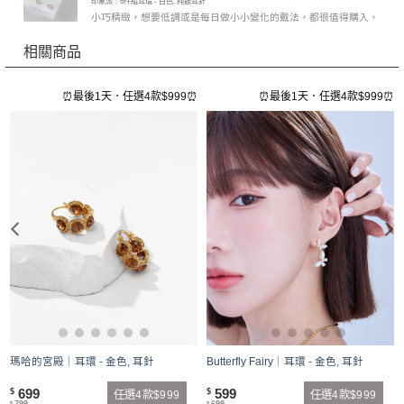
印象派｜6件組耳環 - 白色, 純銀耳針
分 5
小巧精緻，想要低調或是每日做小小變化的戴法，都很值得購入。
相關商品
⏰
⏰最後1天．任選4款$999⏰
⏰最後1天．任選4款$999⏰
耳
瑪哈的宮殿｜耳環 - 金色, 耳針
Butterfly Fairy｜耳環 - 金色, 耳針
699
599
$
$
任選4款$999
任選4款$999
$
$