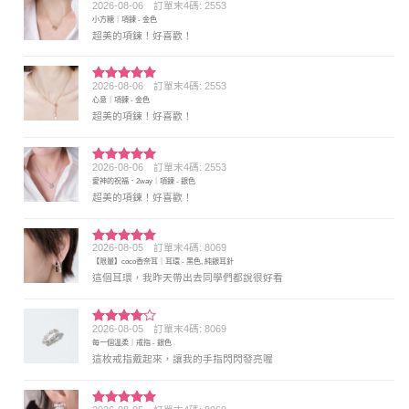
2026-08-06
訂單末4碼: 2553
評分
5
滿
小方糖｜項鍊 - 金色
分 5
超美的項鍊！好喜歡！
2026-08-06
訂單末4碼: 2553
評分
5
滿
心意｜項鍊 - 金色
分 5
超美的項鍊！好喜歡！
2026-08-06
訂單末4碼: 2553
評分
5
滿
愛神的祝福．2way｜項鍊 - 銀色
分 5
超美的項鍊！好喜歡！
2026-08-05
訂單末4碼: 8069
評分
5
滿
【限量】coco香奈耳｜耳環 - 黑色, 純銀耳針
分 5
這個耳環，我昨天帶出去同學們都說很好看
2026-08-05
訂單末4碼: 8069
評分
4
每一個溫柔｜戒指 - 銀色
滿分 5
這枚戒指戴起來，讓我的手指閃閃發亮喔