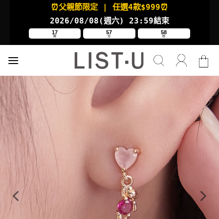
Skip
⏰父親節限定
| 任選4款
$999⏰
to
2026/08/08(週六
) 23:59結束
content
17
57
58
時
分
秒