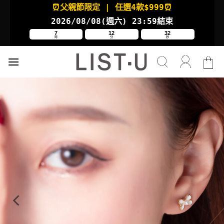
Skip
⏰父親節限定
| 任選4款
$999⏰
to
2026/08/08(週六
) 23:59結束
content
7
12
31
時
分
秒