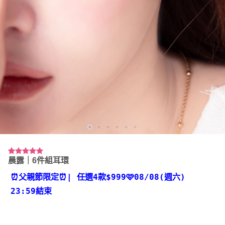
晨露｜6件組耳環
評分
3
5.00
/ 5，已有
位顧客進行
⏰父親節限定⏰
| 任選4款
$999🩷08/08(週六)
評分
23:59結束