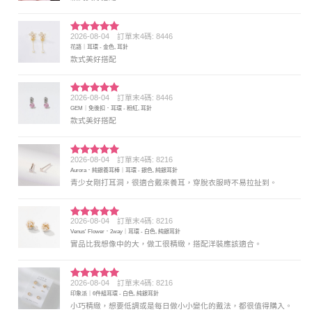
2026-08-04
訂單末4碼: 8446
評分
5
滿
花語｜耳環 - 金色, 耳針
分 5
款式美好搭配
2026-08-04
訂單末4碼: 8446
評分
5
滿
GEM｜免後扣．耳環 - 粉紅, 耳針
分 5
款式美好搭配
2026-08-04
訂單末4碼: 8216
評分
5
滿
Aurora．純銀養耳棒｜耳環 - 銀色, 純銀耳針
分 5
青少女剛打耳洞，很適合戴來養耳，穿脫衣服時不易拉扯到。
2026-08-04
訂單末4碼: 8216
評分
5
滿
Venus' Flower．2way｜耳環 - 白色, 純銀耳針
分 5
實品比我想像中的大，做工很精緻，搭配洋裝應該適合。
2026-08-04
訂單末4碼: 8216
評分
5
滿
印象派｜6件組耳環 - 白色, 純銀耳針
分 5
小巧精緻，想要低調或是每日做小小變化的戴法，都很值得購入。