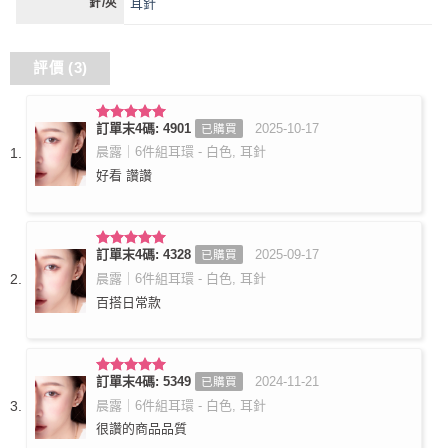
耳針
針/夾
評價 (3)
訂單末4碼: 4901
2025-10-17
已購買
評分
5
滿
分 5
晨露｜6件組耳環 - 白色, 耳針
好看 讚讚
訂單末4碼: 4328
2025-09-17
已購買
評分
5
滿
分 5
晨露｜6件組耳環 - 白色, 耳針
百搭日常款
訂單末4碼: 5349
2024-11-21
已購買
評分
5
滿
分 5
晨露｜6件組耳環 - 白色, 耳針
很讚的商品品質