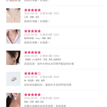
超美的項鍊！好喜歡！
2026-08-06
訂單末4碼: 2553
評分
5
滿
心意｜項鍊 - 金色
分 5
超美的項鍊！好喜歡！
2026-08-06
訂單末4碼: 2553
評分
5
滿
愛神的祝福．2way｜項鍊 - 銀色
分 5
超美的項鍊！好喜歡！
2026-08-05
訂單末4碼: 8069
評分
5
滿
【限量】coco香奈耳｜耳環 - 黑色, 純銀耳針
分 5
這個耳環，我昨天帶出去同學們都說很好看
2026-08-05
訂單末4碼: 8069
評分
4
每一個溫柔｜戒指 - 銀色
滿分 5
這枚戒指戴起來，讓我的手指閃閃發亮喔
2026-08-05
訂單末4碼: 8069
評分
5
滿
夜曲｜耳環 - 銀色, 耳針
分 5
這顆珍珠戴起來氣質高雅，我很喜歡