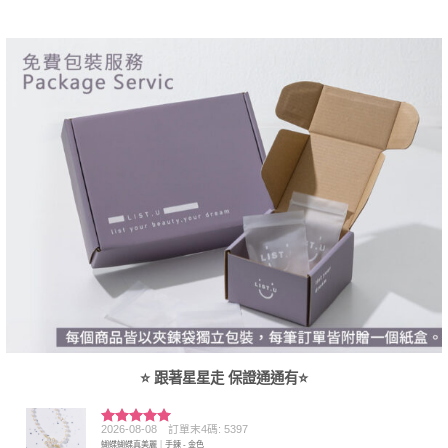
⭐ 跟著星星走 保證通通有⭐
2026-08-08
訂單末4碼: 5397
評分
5
滿
蝴蝶蝴蝶真美麗｜手鍊 - 金色