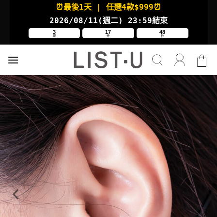
Skip
⏰最後1天
| 任選4款
$999⏰
to
2026/08/11(週二
) 23:59結束
content
3
17
48
時
分
秒