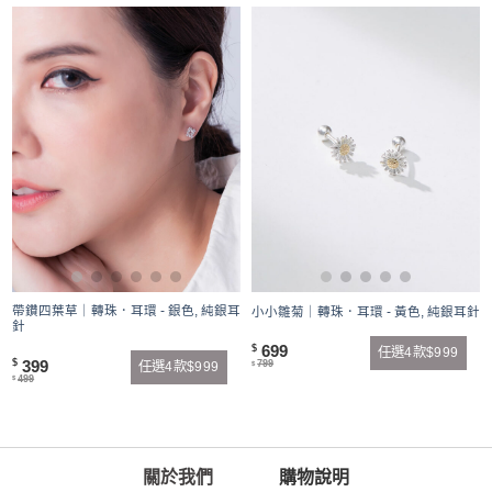
帶鑽四葉草｜轉珠．耳環 - 銀色, 純銀耳
小小雛菊｜轉珠．耳環 - 黃色, 純銀耳針
針
699
$
任選4款$999
399
$
799
任選4款$999
$
499
$
關於我們
購物說明