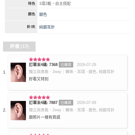
1環2戴，自主搭配
特色
銀色
顏色
純銀耳針
針/夾
評價 (17)
訂單末4碼: 7368
2026-07-29
已購買
評分
5
滿
分 5
獨立與勇敢．2way｜轉珠．耳環 - 銀色, 純銀耳針
好看又特別
訂單末4碼: 7887
2026-07-09
已購買
評分
5
滿
分 5
獨立與勇敢．2way｜轉珠．耳環 - 銀色, 純銀耳針
跟照片一樣有質感