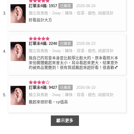
訂單末4碼: 1917
2026-06-24
已購買
評分
5
滿
分 5
獨立與勇敢．2way｜轉珠．耳環 - 銀色, 純銀耳針
好看設計大方
訂單末4碼: 2240
2026-06-23
已購買
評分
5
滿
分 5
獨立與勇敢．2way｜轉珠．耳環 - 銀色, 純銀耳針
我自己的耳垂本身是比較厚比較大的，原本看照片本
來怕實體戴起來會太小，耳朵看起來更大，結果意外
的被商品驚艷到！很有質感戴起來超好看！很喜歡💕
訂單末4碼: 9427
2026-06-10
已購買
評分
4
滿分 5
獨立與勇敢．2way｜轉珠．耳環 - 銀色, 純銀耳針
戴起來很好看，cp值高
顯示更多