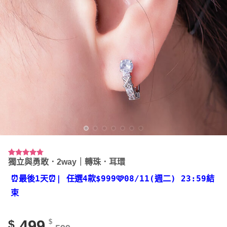
獨立與勇敢．2way｜轉珠．耳環
評分
17
4.71
/ 5，已有
位顧客進
⏰最後1天⏰
| 任選4款
$999🩷08/11(週二) 23:59結
行評分
束
499
$
$