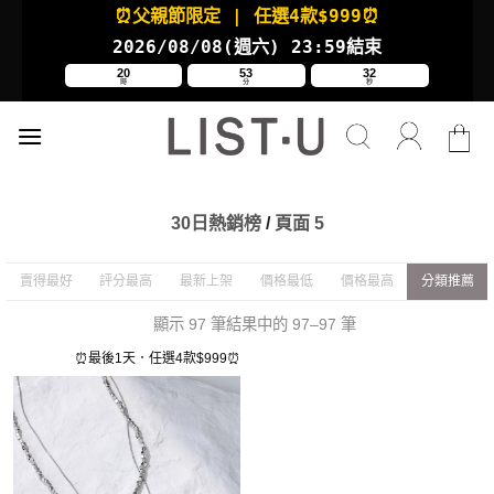
Skip
⏰父親節限定
| 任選4款
$999⏰
to
2026/08/08(週六
) 23:59結束
content
20
53
32
時
分
秒
30日熱銷榜
/
頁面 5
賣得最好
評分最高
最新上架
價格最低
價格最高
分類推薦
顯示 97 筆結果中的 97–97 筆
⏰最後1天．任選4款$999⏰