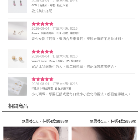
2026-08-04
訂單末4碼: 8446
評分
5
滿
GEM｜免後扣．耳環 - 粉紅, 耳針
分 5
款式美好搭配
2026-08-04
訂單末4碼: 8216
評分
5
滿
Aurora．純銀養耳棒｜耳環 - 銀色, 純銀耳針
分 5
青少女剛打耳洞，很適合戴來養耳，穿脫衣服時不易拉扯到。
2026-08-04
訂單末4碼: 8216
評分
5
滿
Venus' Flower．2way｜耳環 - 白色, 純銀耳針
分 5
實品比我想像中的大，做工很精緻，搭配洋裝應該適合。
2026-08-04
訂單末4碼: 8216
評分
5
滿
印象派｜6件組耳環 - 白色, 純銀耳針
分 5
小巧精緻，想要低調或是每日做小小變化的戴法，都很值得購入。
相關商品
⏰
⏰最後1天．任選4款$999⏰
⏰最後1天．任選4款$999⏰