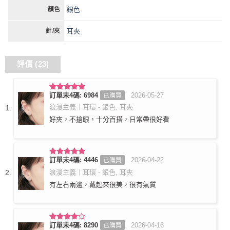
銀色
顏色
耳夾
針/夾
評價 (23)
訂單末4碼: 6984
2026-05-27
已購買
評分
5
滿
分 5
浪漫主義｜耳環 - 銀色, 耳夾
好夾，不搶眼，十分百搭，日常帶很好看
訂單末4碼: 4446
2026-04-22
已購買
評分
5
滿
分 5
浪漫主義｜耳環 - 銀色, 耳夾
有左右兩邊，戴起來很美，很有氣質
訂單末4碼: 8290
2026-04-16
已購買
評分
4