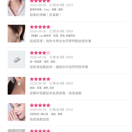
2026-08-06
訂單末4碼: 2553
評分
5
滿
愛神的祝福．2way｜項鍊 - 銀色
分 5
超美的項鍊！好喜歡！
2026-08-05
訂單末4碼: 8069
評分
5
滿
【限量】coco香奈耳｜耳環 - 黑色, 純銀耳針
分 5
這個耳環，我昨天帶出去同學們都說很好看
2026-08-05
訂單末4碼: 8069
評分
4
每一個溫柔｜戒指 - 銀色
滿分 5
這枚戒指戴起來，讓我的手指閃閃發亮喔
2026-08-05
訂單末4碼: 8069
評分
5
滿
夜曲｜耳環 - 銀色, 耳針
分 5
這顆珍珠戴起來氣質高雅，我很喜歡
2026-08-04
訂單末4碼: 8142
評分
5
滿
半個世紀 | 開口戒 ．戒指 - 銀色
分 5
我很喜歡這款