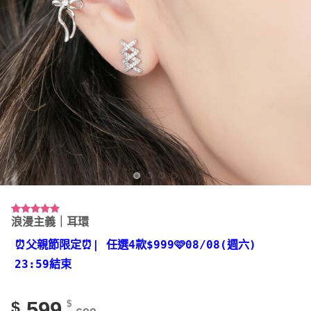
浪漫主義｜耳環
評分
23
4.87
/ 5，已有
位顧客進
⏰父親節限定⏰
| 任選4款
$999🩷08/08(週六)
行評分
23:59結束
599
$
$