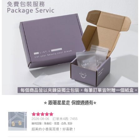
⭐ 跟著星星走 保證通通有⭐
2026-08-06
訂單末4碼: 7455
評分
5
滿
幾何回憶｜免後扣．耳環 - 白色, 耳針
分 5
超美的小香風耳環！好喜歡！