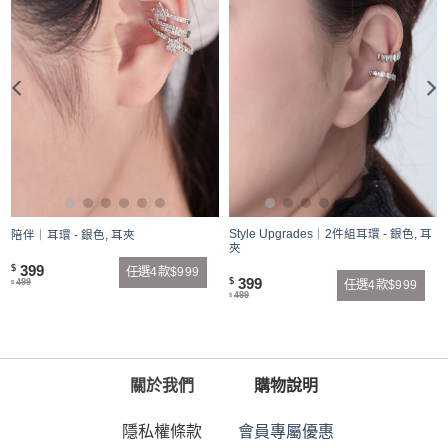
Style Upgrades｜2件組耳環 - 銀色, 耳
陪伴｜耳環 - 銀色, 耳夾
夾
399
$
任選4款$999
399
$
499
任選4款$999
$
499
$
關於我們
購物說明
隱私權條款
會員專屬優惠