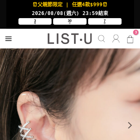
Skip
⏰父親節限定
| 任選4款
$999⏰
to
2026/08/08(週六
) 23:59結束
content
3
30
7
時
分
秒