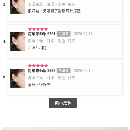
滿分 5
浪漫主義｜耳環 - 銀色, 耳夾
很好看，另購買了對稱耳針搭配
訂單末4碼: 5391
2026-04-13
已購買
評分
5
滿
分 5
浪漫主義｜耳環 - 銀色, 耳夾
和照片相符
訂單末4碼: 9639
2026-02-19
已購買
評分
5
滿
分 5
浪漫主義｜耳環 - 銀色, 耳夾
喜歡，很好看
顯示更多