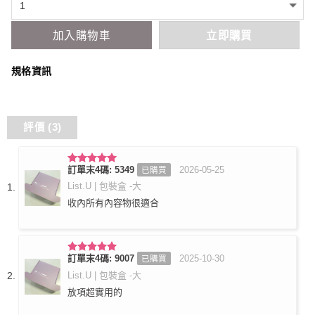
加入購物車
立即購買
規格資訊
評價 (3)
訂單末4碼: 5349
2026-05-25
已購買
評分
5
滿
分 5
List.U | 包裝盒 -大
收內所有內容物很適合
訂單末4碼: 9007
2025-10-30
已購買
評分
5
滿
分 5
List.U | 包裝盒 -大
放項超實用的