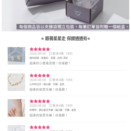
⭐ 跟著星星走 保證通通有⭐
2026-08-06
訂單末4碼: 7455
評分
5
滿
幾何回憶｜免後扣．耳環 - 白色, 耳針
分 5
超美的小香風耳環！好喜歡！
2026-08-06
訂單末4碼: 7455
評分
5
滿
心中的日月｜縮口鍊．手鍊 - 金色
分 5
超美的氣質手鍊！好喜歡！
2026-08-06
訂單末4碼: 7455
評分
5
滿
好想你．夢幻星月手鍊｜縮口鍊．手鍊 - 金色
分 5
超美的氣質手鍊！好喜歡！