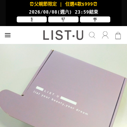
Skip
⏰父親節限定
| 任選4款
$999⏰
to
2026/08/08(週六
) 23:59結束
content
5
57
45
時
分
秒