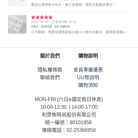
分 5
實品比我想像中的大，做工很精緻，搭配洋裝應該適合。
2026-08-04
訂單末4碼: 8216
評分
5
滿
印象派｜6件組耳環 - 白色, 純銀耳針
分 5
小巧精緻，想要低調或是每日做小小變化的戴法，都很值得購入。
關於我們
購物說明
隱私權條款
會員專屬優惠
聯絡我們
UU幣說明
購物須知
MON-FRI (六日&國定假日休息)
10:00-12:30 l 14:00-17:00
利思攸時尚股份有限公司
統一編號：90101958
連絡電話：02-25366958