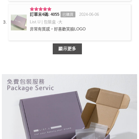
訂單末4碼: 4055
2024-06-06
已購買
評分
5
滿
分 5
List.U | 包裝盒 -大
非常有質感，好喜歡笑臉LOGO
顯示更多