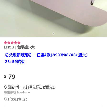
List.U | 包裝盒 -大
評分
3
5.00
/ 5，已有
位顧客進行
⏰父親節限定⏰
| 任選4款
$999🩷08/08(週六)
評分
23:59結束
79
$
最後3件 | 以訂單先送出者優先⏰
規格編號 box-large
近30日售出：