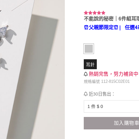
不能說的秘密｜6件組耳
評分
4
4.75
/ 5，已有
⏰父親節限定⏰
| 任選4
位顧客進
行評分
耳針
熱銷完售，努力補貨中
規格編號 112-815C02E01
近30日售出：
加入購物