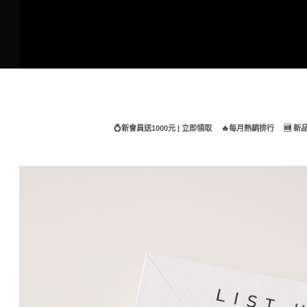
Skip
to
content
💍新會員送1000元 | 立即領取
🔥每月熱銷排行
🆕 