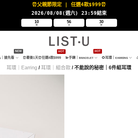
⏰父親節限定
| 任選4款
$999⏰
2026/08/08(週六
) 23:59結束
10
56
29
時
分
秒
新品｜搶先看
⏰最後1天⏰任選4款$999
💫手鍊｜ʙʀᴀᴄᴇʟᴇᴛ
🌻耳環｜ᴇᴀʀʀɪɴɢ
耳環｜Earring
/
耳環｜組合款
/ 不能說的秘密｜6件組耳環