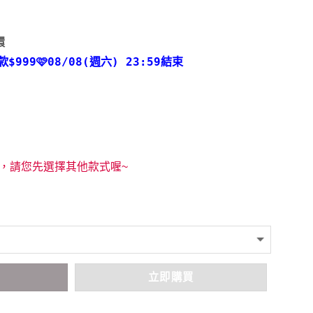
環
款
$999🩷08/08(週六) 23:59結束
，請您先選擇其他款式喔~
車
立即購買