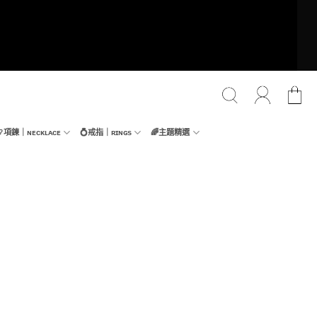
📿項鍊｜ɴᴇᴄᴋʟᴀᴄᴇ
💍戒指｜ʀɪɴɢs
🌈主題精選