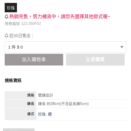
珍珠
熱銷完售，努力補貨中，請您先選擇其他款式喔~
規格編號 122-260F02
近30日售出：
加入購物車
立即購買
規格資訊
雙鍊設計
規格
鍊長 約38cm(不含延長鍊5cm)
鍊長
珍珠
,
鑽
樣式