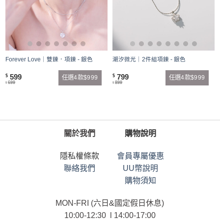
Forever Love｜雙鍊．項鍊 - 銀色
潮汐微光｜2件組項鍊 - 銀色
599
799
$
$
任選4款$999
任選4款$999
699
899
$
$
關於我們
購物說明
隱私權條款
會員專屬優惠
聯絡我們
UU幣說明
購物須知
MON-FRI (六日&國定假日休息)
10:00-12:30 l 14:00-17:00