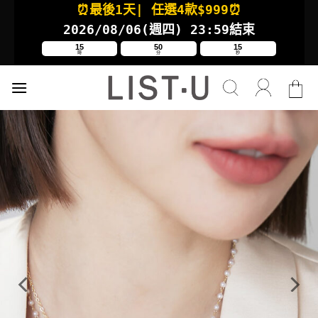
⏰最後1天
| 任選4款
$999⏰
Skip
to
2026/08/06(週四
) 23:59結束
content
15
50
15
時
分
秒