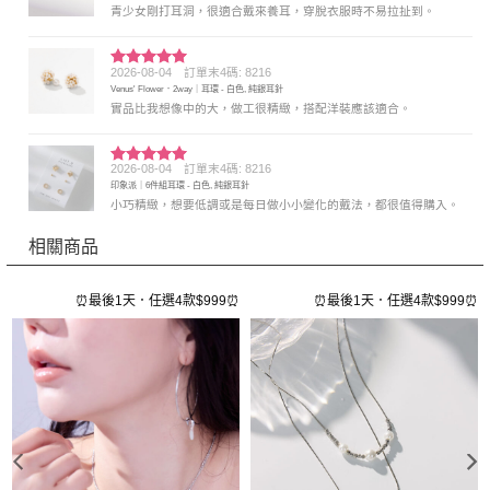
青少女剛打耳洞，很適合戴來養耳，穿脫衣服時不易拉扯到。
2026-08-04
訂單末4碼: 8216
評分
5
滿
Venus' Flower．2way｜耳環 - 白色, 純銀耳針
分 5
實品比我想像中的大，做工很精緻，搭配洋裝應該適合。
2026-08-04
訂單末4碼: 8216
評分
5
滿
印象派｜6件組耳環 - 白色, 純銀耳針
分 5
小巧精緻，想要低調或是每日做小小變化的戴法，都很值得購入。
相關商品
⏰
⏰最後1天．任選4款$999⏰
⏰最後1天．任選4款$999⏰