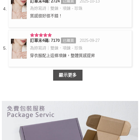
訂單末4碼: 2724
2025-10-13
已購買
評分
5
滿
分 5
為妳寫詩｜雙鍊．項鍊 - 珍珠
質感很好很不錯！
訂單末4碼: 7170
2025-09-27
已購買
評分
5
滿
分 5
為妳寫詩｜雙鍊．項鍊 - 珍珠
穿衣服配上這條項鍊，整體質感提昇
顯示更多