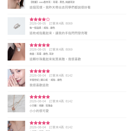
【限量】coco香奈耳｜耳環 - 黑色, 純銀耳針
分 5
這個耳環，我昨天帶出去同學們都說很好看
2026-08-05
訂單末4碼: 8069
評分
4
每一個溫柔｜戒指 - 銀色
滿分 5
這枚戒指戴起來，讓我的手指閃閃發亮喔
2026-08-05
訂單末4碼: 8069
評分
5
滿
夜曲｜耳環 - 銀色, 耳針
分 5
這顆珍珠戴起來氣質高雅，我很喜歡
2026-08-04
訂單末4碼: 8142
評分
5
滿
半個世紀 | 開口戒 ．戒指 - 銀色
分 5
我很喜歡這款
2026-08-04
訂單末4碼: 8142
評分
5
滿
小方糖｜項鍊 - 玫瑰金
分 5
小小的很可愛
2026-08-04
訂單末4碼: 8142
評分
5
滿