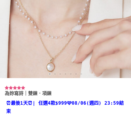
為妳寫詩｜雙鍊．項鍊
評分
10
5.00
/ 5，已有
位顧客進行
⏰最後1天⏰
| 任選4款
$999🩷08/06(週四) 23:59結
評分
束