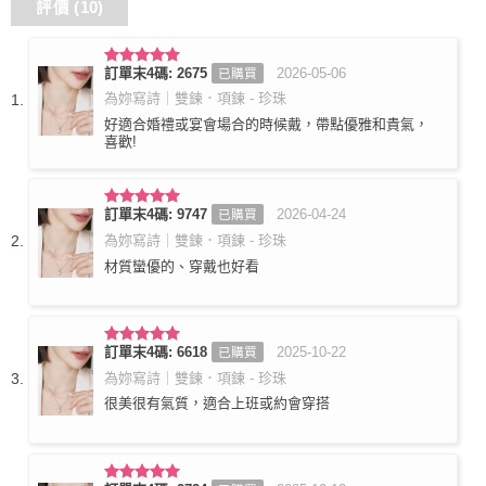
評價 (10)
訂單末4碼: 2675
2026-05-06
已購買
評分
5
滿
分 5
為妳寫詩｜雙鍊．項鍊 - 珍珠
好適合婚禮或宴會場合的時候戴，帶點優雅和貴氣，
喜歡!
訂單末4碼: 9747
2026-04-24
已購買
評分
5
滿
分 5
為妳寫詩｜雙鍊．項鍊 - 珍珠
材質蠻優的、穿戴也好看
訂單末4碼: 6618
2025-10-22
已購買
評分
5
滿
分 5
為妳寫詩｜雙鍊．項鍊 - 珍珠
很美很有氣質，適合上班或約會穿搭