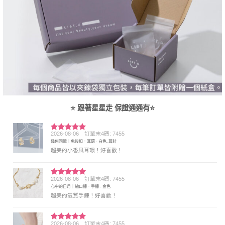
⭐ 跟著星星走 保證通通有⭐
2026-08-06
訂單末4碼: 7455
評分
5
滿
幾何回憶｜免後扣．耳環 - 白色, 耳針
分 5
超美的小香風耳環！好喜歡！
2026-08-06
訂單末4碼: 7455
評分
5
滿
心中的日月｜縮口鍊．手鍊 - 金色
分 5
超美的氣質手鍊！好喜歡！
2026-08-06
訂單末4碼: 7455